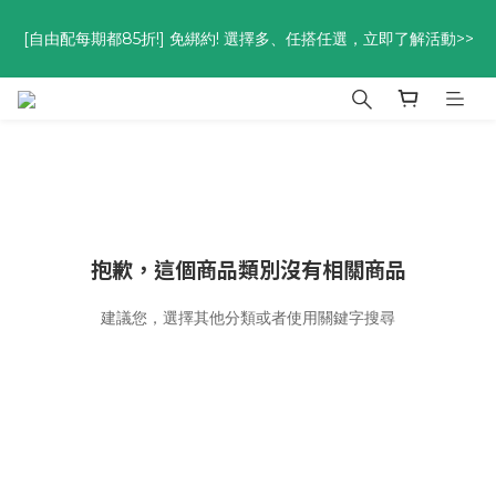
優惠碼<go300> $3,000折$300  優惠碼<go88> $5,000享88
[自由配每期都85折!] 免綁約! 選擇多、任搭任選，立即了解活動>>
折
優惠碼<go300> $3,000折$300  優惠碼<go88> $5,000享88
折
抱歉，這個商品類別沒有相關商品
建議您，選擇其他分類或者使用關鍵字搜尋