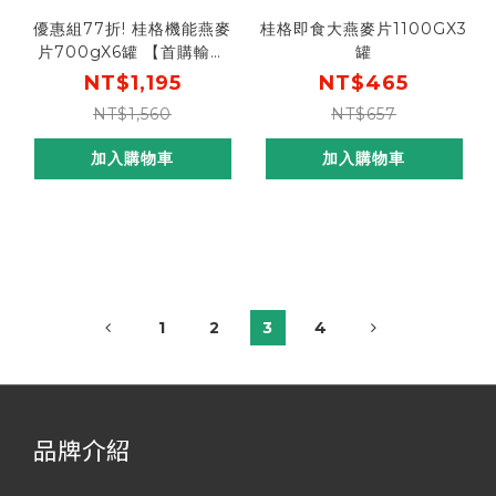
優惠組77折! 桂格機能燕麥
桂格即食大燕麥片1100GX3
片700gX6罐 【首購輸入
罐
n100折$100】
NT$1,195
NT$465
NT$1,560
NT$657
加入購物車
加入購物車
1
2
3
4
品牌介紹