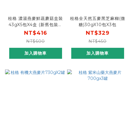
桂格 濃湯燕麥鮮蔬蘑菇盒裝
桂格全天然五麥黑芝麻糊(微
43gX5包X4盒 (新舊包裝成
糖)30gX10包X3包
分相同，請安心購買)
NT$416
NT$329
NT$600
NT$450
加入購物車
加入購物車