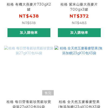
桂格 有機大燕麥片730gX2
桂格 紫米山藥大燕麥片
罐
700gx3罐
NT$438
NT$372
NT$518
NT$483
加入購物車
加入購物車
售完
桂格 每日營養穀珍黑穀珍寶
桂格 全天然五麥藜麥堅果
袋裝27gX10包X4袋
(無添加糖)23gX10包X3袋