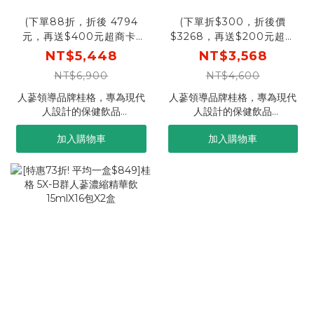
(下單88折，折後 4794
(下單折$300，折後價
元，再送$400元超商卡)
$3268，再送$200元超商
桂格 5X-B群人蔘濃縮精華
卡) 桂格 5X-B群人蔘濃縮
NT$5,448
NT$3,568
飲15mlX16包X6盒 [結帳輸
精華飲15mlX16包X4盒 [輸
NT$6,900
NT$4,600
入go88，折後價$4794，
碼go300再折300，折後
單盒平均$799，再送
價$3268，平均1盒$817，
人蔘領導品牌桂格，專為現代
人蔘領導品牌桂格，專為現代
$400元超商卡]
再送$200元超商卡]
人設計的保健飲品
人設計的保健飲品
．5倍B群人蔘濃縮精華*，雙
．5倍B群人蔘濃縮精華*，雙
加入購物車
加入購物車
蔘補氣，好精神續航
蔘補氣，好精神續航
．5倍人蔘 + 完整B群，6小時
．5倍人蔘 + 完整B群，6小時
好精神不斷電**
好精神不斷電**
．獨家萃取技術，小分子好吸
．獨家萃取技術，小分子好吸
收
收
．雙蔘平衡配方，持續專注力
．雙蔘平衡配方，持續專注力
與續航力
與續航力
．15ml小包裝，方便攜帶，隨
．小包裝，方便攜帶，隨時補
時補充
充
更多規格:
*桂格5XB群人蔘濃縮精華
桂格 5X-B群人蔘濃縮精華飲6
飲，為桂格養氣人蔘滋補液之
盒，一盒折後$799
人蔘精華5倍濃縮