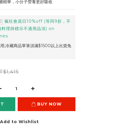
層精華，小分子營養更好吸收
00
瘋狂會員日10%off (等同9折，不
料理與標示不適用品項) on
ries
用,冷藏商品單筆須滿$1500以上出貨免
T$1,415
RT
BUY NOW
Add to Wishlist