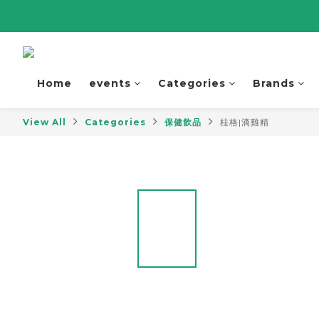
Home
events
Categories
Brands
View All
Categories
保健飲品
桂格|滴雞精