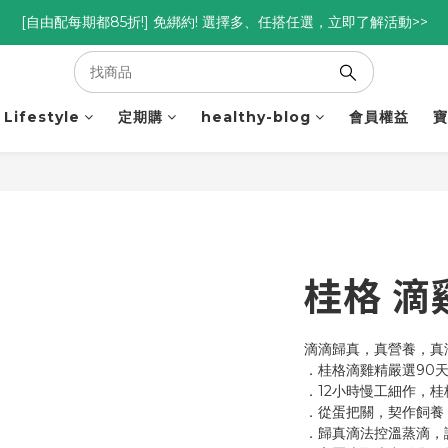
優惠碼<go300> $3,000折$300  優惠碼<go88> $5,000享88折
[自由配每期都85折!] 免綁約! 選擇多、任搭任選，立即了解活動>>
優惠碼<go300> $3,000折$300  優惠碼<go88> $5,000享88折
Lifestyle
定期購
healthy-blog
會員權益
寶
桂格 滴
滴滴歸真，真營養，真
．桂格滴雞精嚴選90
．12小時慢工細作，
．從蛋把關，契作飼養
．歸真滴法控溫蒸滴，