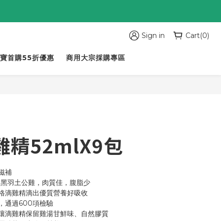
Sign in
Cart(0)
寶首購55折優惠
商用大宗採購專區
BUY NOW
雞精52mlX9包
滋補
天黑羽土公雞，肉質佳，腹脂少
桂格滴雞精滴出優質營養好吸收
，通過600項檢驗
讓滴雞精保留雞湯甘鮮味、自然膠質