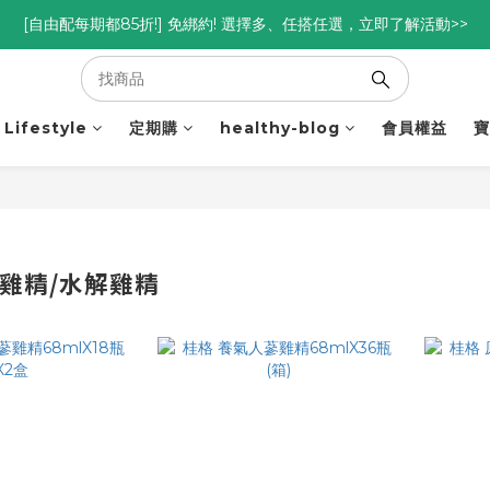
優惠碼<go300> $3,000折$300  優惠碼<go88> $5,000享88折
[自由配每期都85折!] 免綁約! 選擇多、任搭任選，立即了解活動>>
優惠碼<go300> $3,000折$300  優惠碼<go88> $5,000享88折
Lifestyle
定期購
healthy-blog
會員權益
寶
蔘雞精/水解雞精