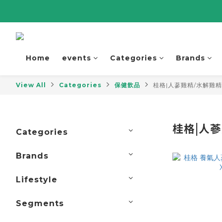
Home
events
Categories
Brands
View All
Categories
保健飲品
桂格|人蔘雞精/水解雞精
桂格|人
Categories
Brands
Lifestyle
Segments