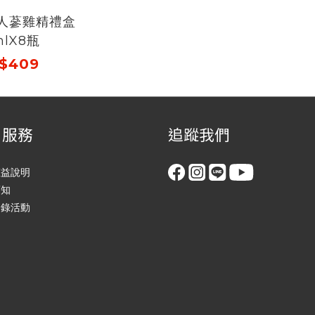
氣人蔘雞精禮盒
mlX8瓶
$409
戶服務
追蹤我們
權益說明
須知
登錄活動