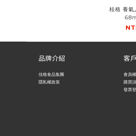
桂格 養
68
NT
品牌介紹
客
佳格食品集團
會員
隱私權政策
購買
發票