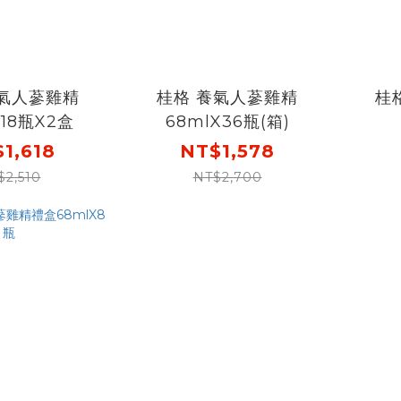
養氣人蔘雞精
桂格 養氣人蔘雞精
桂
X18瓶X2盒
68mlX36瓶(箱)
1,618
NT$1,578
$2,510
NT$2,700