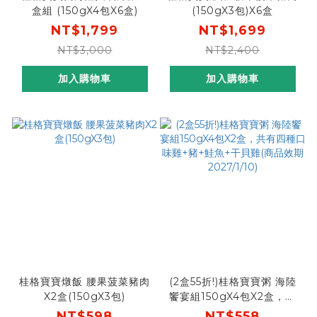
盒組 (150gX4包X6盒)
(150gX3包)X6盒
NT$1,799
NT$1,699
NT$3,000
NT$2,400
加入購物車
加入購物車
桂格寶寶燉飯 腰果菠菜豬肉
(2盒55折!)桂格寶寶粥 海陸
X2盒(150gX3包)
饗宴組150gX4包X2盒，共
有四種口味雞+豬+鮭魚+干
NT$598
NT$558