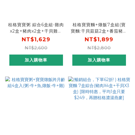
桂格寶寶粥 綜合6盒組-雞肉
桂格寶寶麵+燉飯7盒組(寶
x2盒+豬肉x2盒+干貝雞肉
寶麵:干貝菇菇2盒+番茄豬肉
x2盒
2盒，寶寶燉飯:栗子雞肉1盒
NT$1,629
NT$1,899
+菠菜豬肉1盒+甜椒牛肉1盒)
NT$2,600
NT$2,800
加入購物車
加入購物車