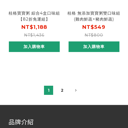
桂格寶寶粥 綜合4盒口味組
桂格 無添加寶寶粥雙口味組
【82折免運組】
(雞肉鮮蔬+豬肉鮮蔬)
NT$1,188
NT$549
NT$1,436
NT$800
加入購物車
加入購物車
1
2
品牌介紹