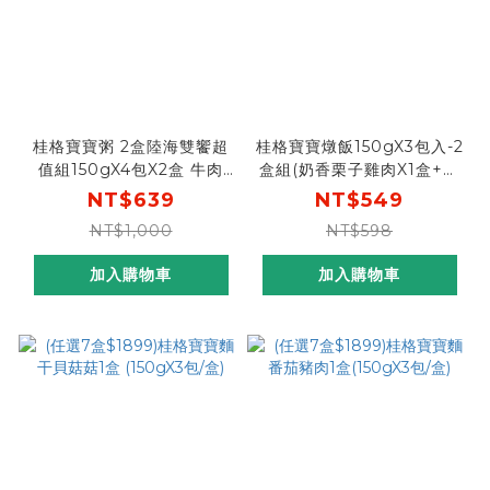
桂格寶寶粥 2盒陸海雙饗超
桂格寶寶燉飯150gX3包入-2
值組150gX4包X2盒 牛肉
盒組(奶香栗子雞肉X1盒+羅
+干貝
宋甜椒牛肉X1盒)
NT$639
NT$549
NT$1,000
NT$598
加入購物車
加入購物車