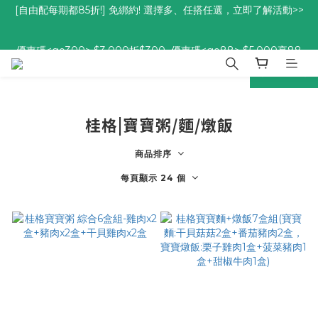
優惠碼<go300> $3,000折$300  優惠碼<go88> $5,000享88
優惠碼<go300> $3,000折$300  優惠碼<go88> $5,000享88
折
折
prev
next
桂格|寶寶粥/麵/燉飯
商品排序
每頁顯示 24 個