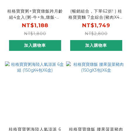
桂格寶寶粥+寶寶燉飯跨月齡
(暢銷組合，下單62折! ) 桂
組4盒入(粥-牛+魚,燉飯-牛
格寶寶麵 7盒綜合(豬肉X4盒
+雞)
+干貝X3盒) [限時特惠，平
NT$1,188
NT$1,749
均1盒只要$249，再贈桂格
NT$1,800
NT$2,800
濃湯燕麥]
加入購物車
加入購物車
桂格寶寶粥海陸人氣澎派 6
桂格寶寶燉飯 腰果菠菜豬肉