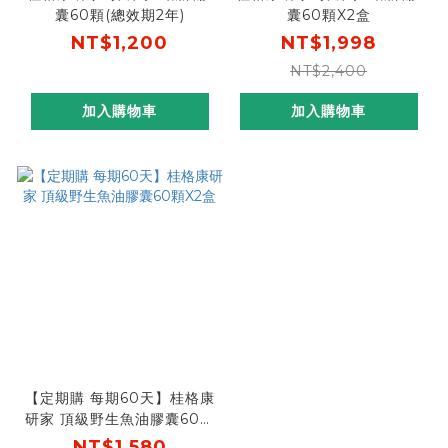
囊60顆(總效期2年)
囊60顆X2盒
NT$1,200
NT$1,998
NT$2,400
加入購物車
加入購物車
【定期購 每期60天】桂格康
研家 頂級野生魚油膠囊60顆
X2盒
NT$1,580