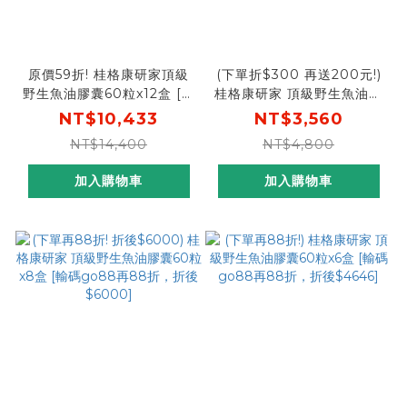
原價59折! 桂格康研家頂級
(下單折$300 再送200元!)
野生魚油膠囊60粒x12盒 [結
桂格康研家 頂級野生魚油膠
帳輸入khd18 現折
囊60粒x4盒 [輸碼go300
NT$10,433
NT$3,560
$1800，折後價$8633，再
折300，折後$3,260，再加
NT$14,400
NT$4,800
送600元超商卡，加碼再送
送7-11超商200元商品卡]
購物金$888元]
加入購物車
加入購物車