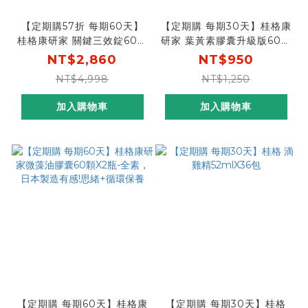
【定期購57折 每期60天】
【定期購 每期30天】桂格康
桂格康研家 關鍵三效錠60顆
研家 葉黃素膠囊升級版60顆
X2盒 每60天出貨，期期享
｜增量50%成分再升級，專
NT$2,860
NT$950
57折
利游離型葉黃素+小分子玻尿
NT$4,998
NT$1,250
酸
加入購物車
加入購物車
【定期購 每期60天】桂格康
【定期購 每期30天】桂格