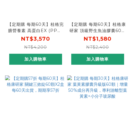
【定期購 每期60天】桂格完
【定期購 每期60天】桂格康
膳營養素 高蛋白EX (PP瓶)
研家 頂級野生魚油膠囊60顆
237mlX24瓶X2盒
X2盒
NT$3,570
NT$1,580
NT$4,200
NT$2,400
加入購物車
加入購物車