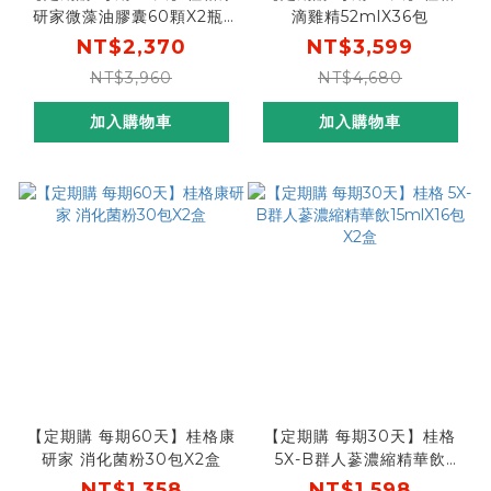
研家微藻油膠囊60顆X2瓶-
滴雞精52mlX36包
全素，日本製造有感!思緒
NT$2,370
NT$3,599
+循環保養
NT$3,960
NT$4,680
加入購物車
加入購物車
【定期購 每期60天】桂格康
【定期購 每期30天】桂格
研家 消化菌粉30包X2盒
5X-B群人蔘濃縮精華飲
15mlX16包X2盒
NT$1,358
NT$1,598