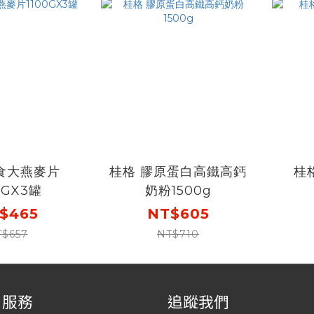
食大燕麥片
桂格 膠原蛋白高鐵高鈣
桂
0GX3罐
奶粉1500g
$465
NT$605
T$657
NT$710
戶服務
追蹤我們