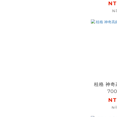
NT
N
桂格 神
70
NT
NT