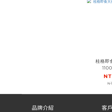
桂格即
110
NT
N
品牌介紹
客