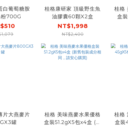
蛋白葡萄糖胺
桂格康研家 頂級野生魚
桂格
粉700G
油膠囊60顆X2盒
盒裝
(新
$510
NT$1,998
$1,079
NT$2,400
薄片大燕麥片
桂格 美味燕麥水果優格
桂格
0GX3罐
盒裝51.2gX5包x4盒 (新
盒裝4