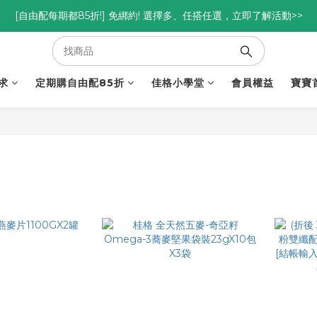
優惠碼<go300> $3,000折$300  優惠碼<go88> $5,000享88折
[自由配每期都85折!] 免綁約! 選擇多、任搭任選，立即了解活動>>
優惠碼<go300> $3,000折$300  優惠碼<go88> $5,000享88折
求
定期購自由配85折
佳格小學堂
會員權益
寶寶