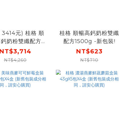
 3414元) 桂格 順
桂格 順暢高鈣奶粉雙纖
高鈣奶粉雙纖配方
配方1500g -新包裝!
0gX6罐(箱)新包裝
NT$3,714
NT$623
輸入go300，折後
NT$4,260
NT$710
3414，單罐平均
569元!]