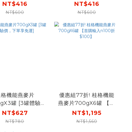
裝成分相同，請安
舊包裝成分相同，請安
NT$416
NT$416
心購買)
心購買)
NT$600
NT$600
桂格機能燕麥片
優惠組77折! 桂格機能
0gX3罐 [3罐體驗
燕麥片700gX6罐 【首
，下單享免運]
購輸入n100折$100】
NT$627
NT$1,195
NT$780
NT$1,560