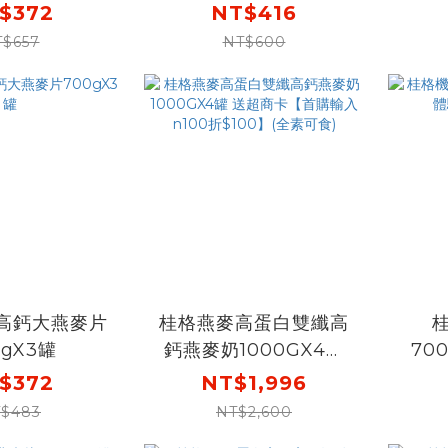
舊包裝成分相同，請安
舊包
$372
NT$416
心購買)
T$657
NT$600
奇高鈣大燕麥片
桂格燕麥高蛋白雙纖高
0gX3罐
鈣燕麥奶1000GX4罐
70
送超商卡【首購輸入
價
$372
NT$1,996
n100折$100】(全素可
$483
NT$2,600
食)