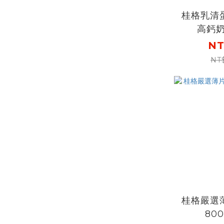
桂格乳清
高鈣奶
NT
NT
桂格嚴選
80