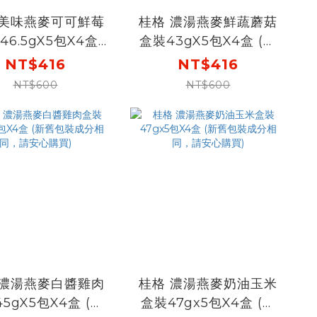
 美味燕麥可可鮮莓
桂格 濃湯燕麥鮮蔬蘑菇
46.5gX5包X4盒
盒裝43gX5包X4盒 (新
舊包裝成分相同，請
舊包裝成分相同，請安
NT$416
NT$416
安心購買)
心購買)
NT$600
NT$600
 濃湯燕麥白醬雞肉
桂格 濃湯燕麥奶油玉米
5gX5包X4盒 (新
盒裝47gx5包X4盒 (新