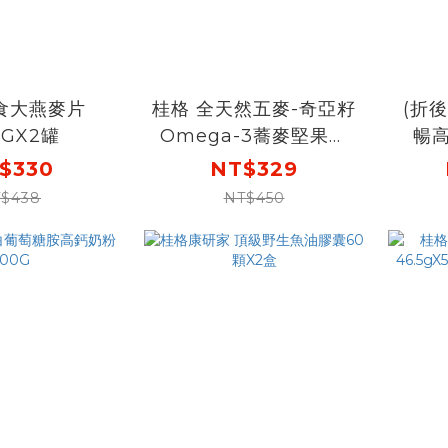
食大燕麥片
桂格 全天然五麥-奇亞籽
(折後
0GX2罐
Omega-3蕎麥堅果袋
暢
裝23gX10包X3袋
150
$330
NT$329
[結帳
$438
NT$450
價$