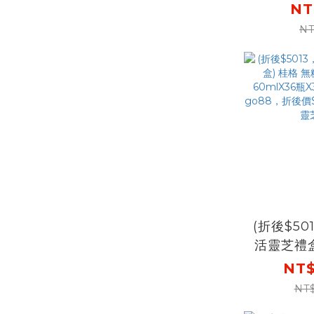
NT
NT
(折後$5
活靈芝禮盒
養氣人蔘盒
NT$
瓶X3盒(
NT
go88，折