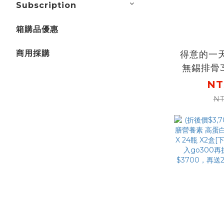
Subscription
箱購品優惠
商用採購
得意的一
無錫排骨3
【任3組$
NT
包-口味
NT
請