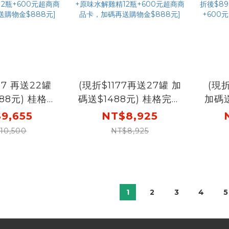
17 再送22罐
(現折$1177再送27罐 加
(現折$1
88元) 桂格完
碼送$1488元) 桂格完膳
加碼送
味無糖配方
3重優蛋白配方
膳 糖尿病適用100鉻無
9,655
NT$8,925
24罐X6盒 [輸
250mlX24罐X5盒 [輸
糖配方
10,500
NT$8,925
折後價$8338
入go88折後價$7748
盒 [
原味無糖10罐
再送完膳3重優蛋白15罐
入go
解雞精12瓶
+原味水解雞精12瓶
$89
超商商品卡，加
+600元超商商品卡，加
糖10
1
2
3
4
5
金$888元]
碼再送購物金$888元]
加碼