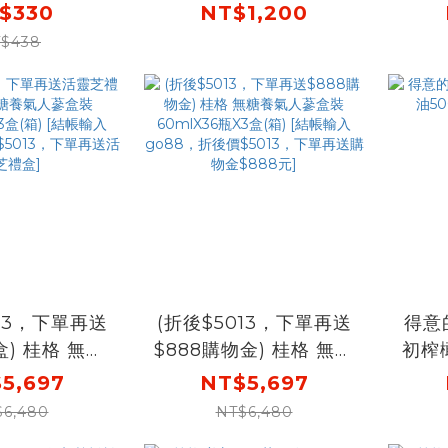
氣人蔘
$330
NT$1,200
X4盒
$438
折，
再
013，下單再送
(折後$5013，下單再送
得意
) 桂格 無糖
$888購物金) 桂格 無糖
初榨橄
裝60mlX36
養氣人蔘盒裝60mlX36
5,697
NT$5,697
箱) [結帳輸入
瓶X3盒(箱) [結帳輸入
$6,480
NT$6,480
後價$5013，
go88，折後價$5013，