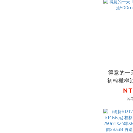
下單再送
得意的一天
初榨橄欖油
縮
NT
NT