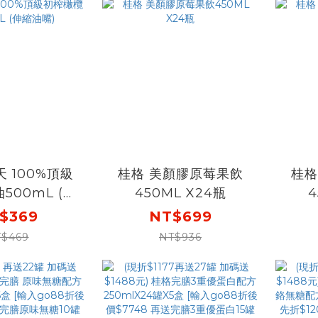
活靈芝禮盒]
下單再送購物金$888
元]
 100%頂級
桂格 美顏膠原莓果飲
桂格
500mL (伸
450ML X24瓶
4
油嘴)
$369
NT$699
$469
NT$936