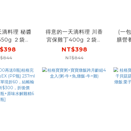
天滴料理 秘醬
得意的一天滴料理 川香
(一包
50g ２袋組
宮保雞丁400g ２袋組
膳營
999再加送1
【任3組$999再加送1
燉
$398
NT$398
不指定】(結帳
包-口味不指定】(結帳
$844
NT$844
選宅配)
請選宅配)