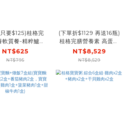
只要$125)桂格完
(下單折$1129 再送16瓶)
養軟質餐-精粹鱸魚
桂格完膳營養素 高蛋白
飯260gX5包
EX (PP瓶) 237ml X
NT$625
NT$8,529
24瓶 X4盒[下單先折
NT$795
NT$8,529
$120，結帳輸入go88
再88折，折後價
$7,400，再送4瓶+原
味水解雞精12瓶]