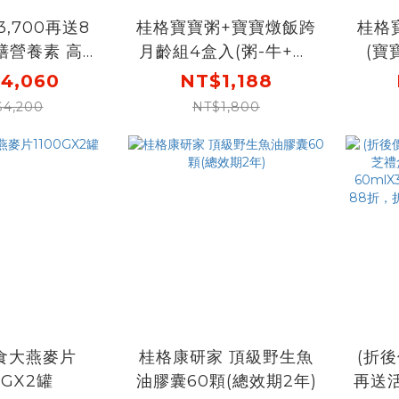
3,700再送8
桂格寶寶粥+寶寶燉飯跨
桂格
膳營養素 高蛋
月齡組4盒入(粥-牛+魚,
(寶
瓶) 237ml X
燉飯-牛+雞)
+番
4,060
NT$1,188
2盒[下單現折
飯:
$4,200
NT$1,800
輸入go300再
肉1
00，折後價
，再送2瓶+原味
雞精6瓶]
食大燕麥片
桂格康研家 頂級野生魚
(折後
0GX2罐
油膠囊60顆(總效期2年)
再送活