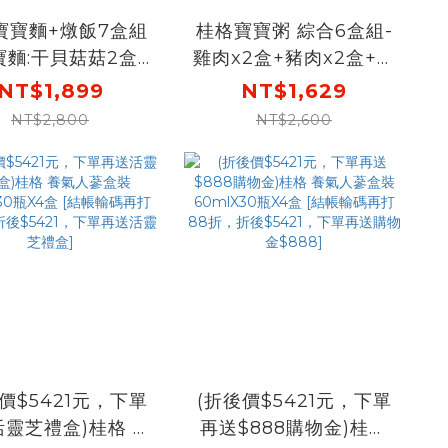
寶寶麵+燉飯7盒組
桂格寶寶粥 綜合6盒組-
寶麵:干貝菇菇2盒
雞肉x2盒+豬肉x2盒+干
茄豬肉2盒，寶寶燉
貝雞肉x2盒
NT$1,899
NT$1,629
栗子雞肉1盒+菠菜豬
NT$2,800
NT$2,600
盒+甜椒牛肉1盒)
價$5421元，下單
(折後價$5421元，下單
靈芝禮盒)桂格 養
再送$888購物金)桂格