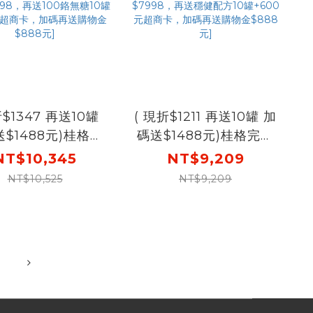
347 再送10罐
( 現折$1211 再送10罐 加
$1488元)桂格完
碼送$1488元)桂格完膳
糖尿病適用穩健配方
NT$10,345
NT$9,209
250mlX24罐X5
250mlX24罐X4盒 [下
NT$10,525
NT$9,209
下單先折$120，輸
單先折$120，輸入
88再88折 ，折後
go88再88折，折後
98，再送100鉻無
$7998，再送穩健配方
罐+600元超商卡，
10罐+600元超商卡，加
再送購物金$888
碼再送購物金$888元]
元]