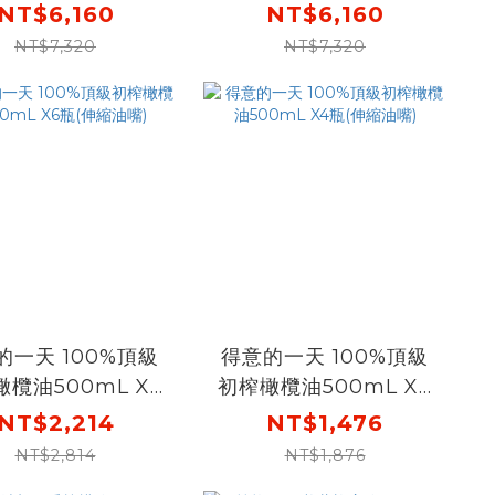
盒裝60mlX30瓶
養氣人蔘盒裝60mlX30
NT$6,160
NT$6,160
 [結帳輸碼再打88
瓶X4盒 [結帳輸碼再打
NT$7,320
NT$7,320
折後$5421，下單
88折，折後$5421，下
送活靈芝禮盒]
單再送購物金$888]
的一天 100%頂級
得意的一天 100%頂級
欖油500mL X6
初榨橄欖油500mL X4
瓶(伸縮油嘴)
瓶(伸縮油嘴)
NT$2,214
NT$1,476
NT$2,814
NT$1,876