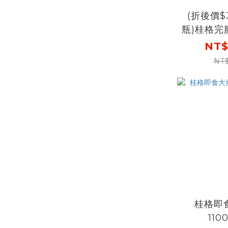
(折後價$
瓶)桂格完
白EX (PP
NT$
24瓶 X
NT
60，結帳
折$3
$3700
水解
桂格即
110