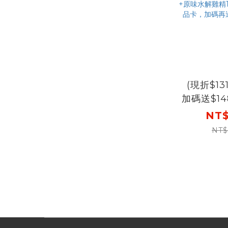
(現折$13
加碼送$14
膳 原
NT$
250mlX
NT$
入go88
再送完膳
+原味水
+600元
碼再送購物