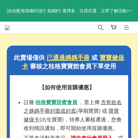
優惠碼<go300> $3,000折$300  優惠碼<go88> $5,000享88
[自由配每期都85折!] 免綁約! 選擇多、任搭任選，立即了解活動>>
折
優惠碼<go300> $3,000折$300  優惠碼<go88> $5,000享88
折
此賣場僅供
已通過媽媽手冊
或
寶寶健保
卡
審核之桂格寶寶館會員下單使用
【如何使用首購優惠】
註冊
桂格寶寶甜蜜會員
，需上傳
含有姓名
之媽媽手冊封面或封底
(孕期寶寶) 或
寶寶
健保卡
(出生寶寶)，待專人審核通過，您會
收到簡訊通知，即可開始使用首購優惠。