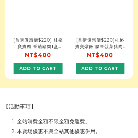
[首購優惠價$220] 桂格
[首購優惠價$220]桂格
寶寶麵 番茄豬肉1盒
寶寶燉飯 腰果菠菜豬肉1
(150gX3包/盒)
盒(150gX3包)
NT$400
NT$400
ADD TO CART
ADD TO CART
【活動事項】
全站消費金額不限金額免運費。
本賣場優惠不與全站其他優惠併用。