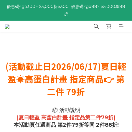
優惠碼<go300> $3,000折$300  優惠碼<go88> $5,000享88
折
折
[自由配每期都85折!] 免綁約! 選擇多、任搭任選，立即了解活動>>
優惠碼<go300> $3,000折$300  優惠碼<go88> $5,000享88
折
(活動截止日2026/06/17)夏日輕
盈☀️高蛋白計畫 指定商品👉 第
二件 79折
📦 活動說明
[夏日輕盈 高蛋白計畫 指定品第二件79折]
本活動頁任選商品 第2件79折等同
2件88折!