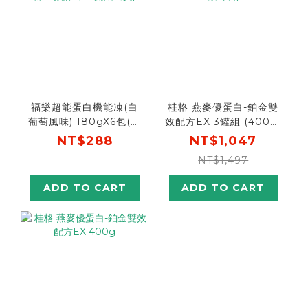
福樂超能蛋白機能凍(白
桂格 燕麥優蛋白-鉑金雙
葡萄風味) 180gX6包(預
效配方EX 3罐組 (400g/
購商品：預計8/18開始出
罐，全素可食)
NT$288
NT$1,047
貨)
NT$1,497
ADD TO CART
ADD TO CART