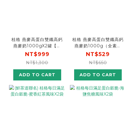
桂格 燕麥高蛋白雙纖高鈣
桂格 燕麥高蛋白雙纖高鈣
燕麥奶1000gX2罐【首
燕麥奶1000g（全素奶
購輸入n100折$100】
粉推薦）
NT$999
NT$529
NT$1,300
NT$650
ADD TO CART
ADD TO CART