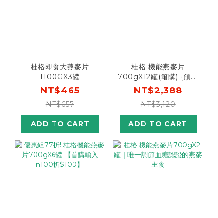
桂格即食大燕麥片
桂格 機能燕麥片
1100GX3罐
700gX12罐(箱購) (預購
商品：預計於8/5後開始
NT$465
NT$2,388
出貨)【首購輸入n100折
NT$657
NT$3,120
$100 】
ADD TO CART
ADD TO CART