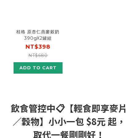
桂格 原杏仁燕麥穀奶
390gX2罐組
NT$398
NT$680
ADD TO CART
飲食管控中📋【輕食即享麥片
／穀物】小小一包 $8元 起，
取代一餐剛剛好！