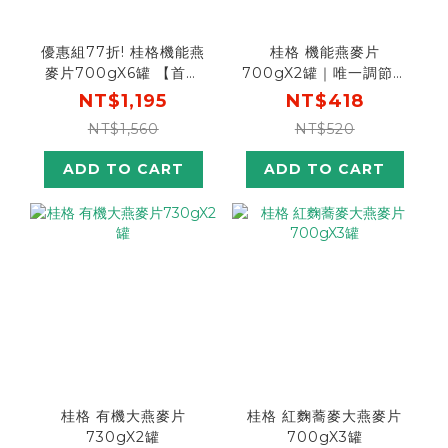
優惠組77折! 桂格機能燕
桂格 機能燕麥片
麥片700gX6罐 【首購
700gX2罐｜唯一調節血
輸入n100折$100】
糖認證的燕麥主食
NT$1,195
NT$418
NT$1,560
NT$520
ADD TO CART
ADD TO CART
桂格 有機大燕麥片
桂格 紅麴蕎麥大燕麥片
730gX2罐
700gX3罐