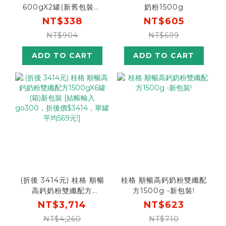
600gX2罐(新舊包裝隨
奶粉1500g
機出貨! 內容相同請安心
NT$338
NT$605
購買)
NT$904
NT$699
ADD TO CART
ADD TO CART
(折後 3414元) 桂格 順暢
桂格 順暢高鈣奶粉雙纖配
高鈣奶粉雙纖配方
方1500g -新包裝!
1500gX6罐(箱)新包裝
NT$3,714
NT$623
[結帳輸入go300，折後
NT$4,260
NT$710
價$3414，單罐平均569