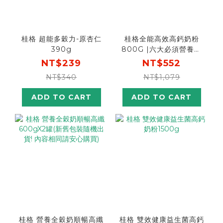
桂格 超能多穀力-原杏仁
桂格全能高效高鈣奶粉
390g
800G |六大必須營養配
方
NT$239
NT$552
NT$340
NT$1,079
ADD TO CART
ADD TO CART
桂格 營養全穀奶順暢高纖
桂格 雙效健康益生菌高鈣