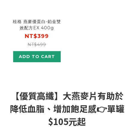
桂格 燕麥優蛋白-鉑金雙
效配方EX 400g
NT$399
NT$499
ADD TO CART
【優質高纖】大燕麥片有助於
降低血脂、增加飽足感👉單罐
$105元起