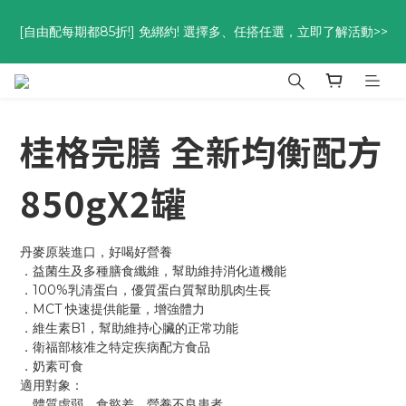
優惠碼<go300> $3,000折$300  優惠碼<go88> $5,000享88
[自由配每期都85折!] 免綁約! 選擇多、任搭任選，立即了解活動>>
折
優惠碼<go300> $3,000折$300  優惠碼<go88> $5,000享88
折
桂格完膳 全新均衡配方
850gX2罐
丹麥原裝進口，好喝好營養
．益菌生及多種膳食纖維，幫助維持消化道機能
．100%乳清蛋白，優質蛋白質幫助肌肉生長
．MCT 快速提供能量，增強體力
．維生素B1，幫助維持心臟的正常功能
．衛福部核准之特定疾病配方食品
．奶素可食
適用對象：
．體質虛弱、食慾差、營養不良患者    