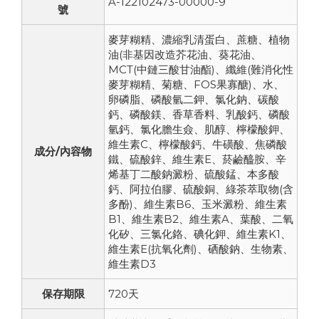
A-122102473-00000-9
號
麥芽糊精、濃縮乳清蛋白、蔗糖、植物
油(非基因改造芥花油、葵花油、
MCT(中鏈三酸甘油酯)、纖維(難消化性
麥芽糊精、菊糖、FOS果寡醣)、水、
卵磷脂、磷酸氫二鉀、氯化鈉、碳酸
鈣、磷酸鎂、香草香料、乳酸鈣、磷酸
氫鈣、氯化膽生僉、肌醇、檸檬酸鉀、
維生素C、檸檬酸鈣、牛磺酸、焦磷酸
成分/內容物
鐵、硫酸鋅、維生素E、菸鹼醯胺、辛
烯基丁二酸鈉澱粉、硫酸錳、本多酸
鈣、阿拉伯膠、硫酸銅、綠茶萃取物(含
多酚)、維生素B6、玉米澱粉、維生素
B1、維生素B2、維生素A、葉酸、二氧
化矽、三氯化鉻、碘化鉀、維生素K1、
維生素E(抗氧化劑)、硒酸鈉、生物素、
維生素D3
保存期限
720天