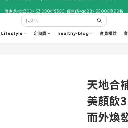
優惠碼<go300> $3,000折$300  優惠碼<go88> $5,000享88折
優惠碼<go300> $3,000折$300  優惠碼<go88> $5,000享88折
[自由配每期都85折!] 免綁約! 選擇多、任搭任選，立即了解活動>>
優惠碼<go300> $3,000折$300  優惠碼<go88> $5,000享88折
Lifestyle
定期購
healthy-blog
會員權益
寶
天地合補
美顏飲3
而外煥