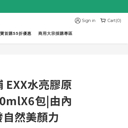
Sign in
Cart(0)
寶首購55折優惠
商用大宗採購專區
BUY NOW
 EXX水亮膠原
0mlX6包|由內
發自然美顏力