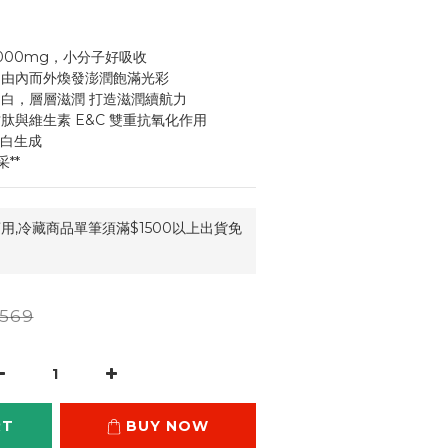
 
000mg，小分子好吸收
，由內而外煥發澎潤飽滿光彩 
蛋白，層層滋潤 打造滋潤續航力
肽與維生素 E&C 雙重抗氧化作用
蛋白生成
**
用,冷藏商品單筆須滿$1500以上出貨免
569
RT
BUY NOW