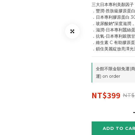
三大日本專利美顏因子
．豐潤-胜肽級膠原蛋白
．日本專利膠原蛋白 3
．玻尿酸鈉*深度滋潤
．滋潤-日本專利蠶絲
．抗氧-日本專利穀胱甘
．維生素 C 有助膠原
．鎖住美麗綻放亮澤光采
全館不限金額免運(商
運) on order
NT$399
NT$
ADD TO CA