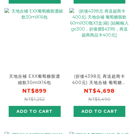
天地合補 EXX葡萄糖胺濃
(折後4398元 再送超商卡
縮飲30mlX16包
400元) 天地合補 葡萄糖胺
飲60mlX30瓶X3盒(箱)
NT$899
NT$4,698
[結帳輸入go300，折後價
NT$1,252
NT$5,490
$4398，再送超商商品卡
400元]
ADD TO CART
ADD TO CART