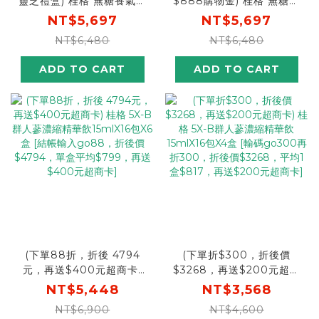
靈芝禮盒) 桂格 無糖養氣人
$888購物金) 桂格 無糖養
蔘盒裝60mlX36瓶X3盒
氣人蔘盒裝60mlX36瓶X3
NT$5,697
NT$5,697
(箱) [結帳輸入go88，折後
盒(箱) [結帳輸入go88，折
NT$6,480
NT$6,480
價$5013，下單再送活靈芝
後價$5013，下單再送購物
禮盒]
金$888元]
ADD TO CART
ADD TO CART
(下單88折，折後 4794
(下單折$300，折後價
元，再送$400元超商卡)
$3268，再送$200元超商
桂格 5X-B群人蔘濃縮精華
卡) 桂格 5X-B群人蔘濃縮
NT$5,448
NT$3,568
飲15mlX16包X6盒 [結帳輸
精華飲15mlX16包X4盒 [輸
NT$6,900
NT$4,600
入go88，折後價$4794，
碼go300再折300，折後