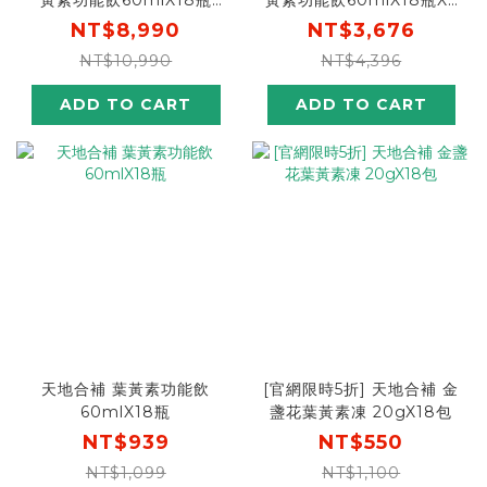
黃素功能飲60mlX18瓶
黃素功能飲60mlX18瓶X4
X10盒 [結帳輸入go88，
盒 [結帳輸入go300，折後
NT$8,990
NT$3,676
折後價$7911，屯貨這組最
價$3376，單瓶不到50元!]
NT$10,990
NT$4,396
划算!]
ADD TO CART
ADD TO CART
天地合補 葉黃素功能飲
[官網限時5折] 天地合補 金
60mlX18瓶
盞花葉黃素凍 20gX18包
NT$939
NT$550
NT$1,099
NT$1,100