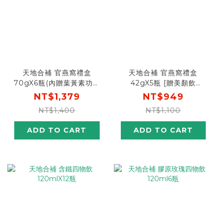
天地合補 官燕窩禮盒
天地合補 官燕窩禮盒
70gX6瓶(內贈葉黃素功能
42gX5瓶 [贈美顏飲
飲2瓶)
30mlX3包]
NT$1,379
NT$949
NT$1,400
NT$1,100
ADD TO CART
ADD TO CART