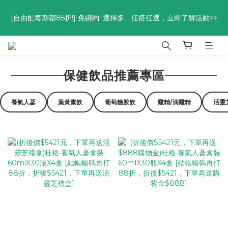
優惠碼<go300> $3,000折$300  優惠碼<go88> $5,000享88
[自由配每期都85折!] 免綁約! 選擇多、任搭任選，立即了解活動>>
折
優惠碼<go300> $3,000折$300  優惠碼<go88> $5,000享88
折
保健飲品推薦專區
養氣人蔘
葉黃素飲
葡萄糖胺飲
雞精/滴雞精
活靈