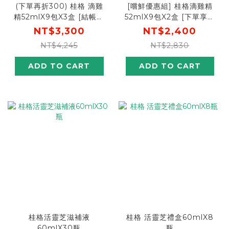
(下單再折300) 桂格 滴雞
[嚐鮮優惠組] 桂格滴雞精
精52mlX9包X3盒 [結帳輸
52mlX9包X2盒 [下單享免
碼go300再折300， 折後
運，安心優質蛋白]
NT$3,300
NT$2,400
價$3,000]
NT$4,245
NT$2,830
ADD TO CART
ADD TO CART
桂格活靈芝滋補液
桂格 活靈芝禮盒60mlX8
60mlX30瓶
瓶