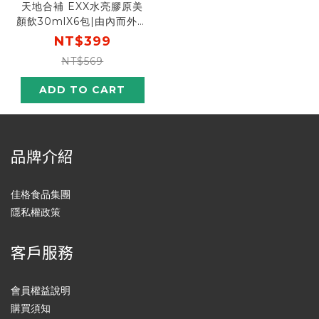
天地合補 EXX水亮膠原美
顏飲30mlX6包|由內而外煥
發自然美顏力
NT$399
NT$569
ADD TO CART
品牌介紹
佳格食品集團
隱私權政策
客戶服務
會員權益說明
購買須知