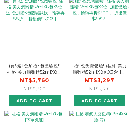
(買5送1盒加贈3包體驗包!)
(贈5包免費體驗! )桂格 美力
桂格 美力滴雞精52mlX8包
滴雞精52mlX8包X3盒 [加
X5盒 [送1盒加贈3包體驗試
贈體驗5包，輸碼再折
NT$5,760
NT$3,297
飲，輸碼再88折， 折後價
$300， 折後價$2997]
NT$9,360
NT$5,616
$5,069]
ADD TO CART
ADD TO CART