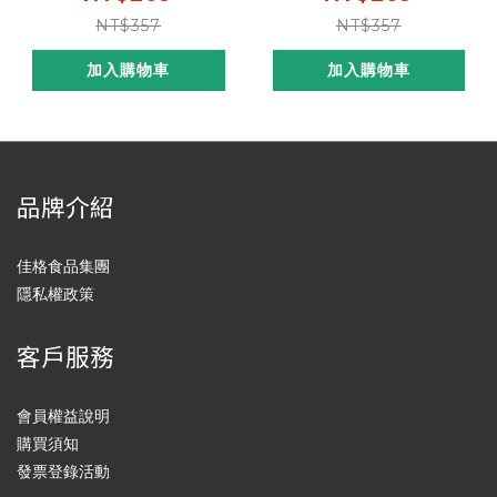
後價2盒$499，1瓶只要
折後價2盒$499，1瓶只要
NT$357
NT$357
$21] (本賣場會有雙紙盒版
$21] (本賣場會有雙紙盒版
本出貨，內容商品皆相同，
本出貨，內容商品皆相同，
加入購物車
加入購物車
請安心購買)
請安心購買)
品牌介紹
佳格食品集團
隱私權政策
客戶服務
會員權益說明
購買須知
發票登錄活動