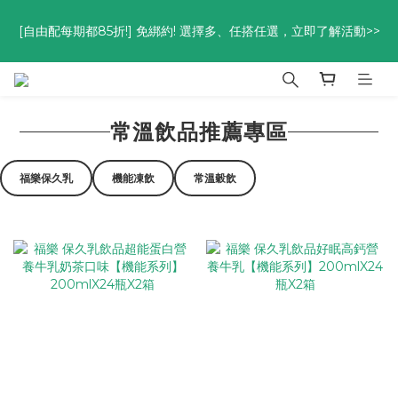
優惠碼<go300> $3,000折$300  優惠碼<go88> $5,000享88
[自由配每期都85折!] 免綁約! 選擇多、任搭任選，立即了解活動>>
折
優惠碼<go300> $3,000折$300  優惠碼<go88> $5,000享88
折
常溫飲品推薦專區
福樂保久乳
機能凍飲
常溫穀飲