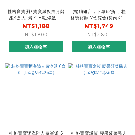
桂格寶寶粥+寶寶燉飯跨月齡
(暢銷組合，下單62折! ) 桂
組4盒入(粥-牛+魚,燉飯-牛
格寶寶麵 7盒綜合(豬肉X4盒
+雞)
+干貝X3盒) [限時特惠，平
NT$1,188
NT$1,749
均1盒只要$249，再贈桂格
NT$1,800
NT$2,800
濃湯燕麥]
加入購物車
加入購物車
桂格寶寶粥海陸人氣澎派 6
桂格寶寶燉飯 腰果菠菜豬肉