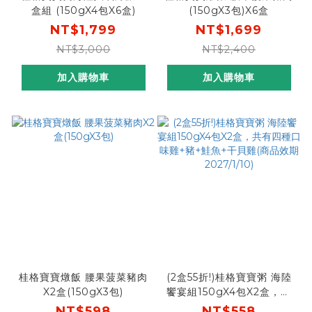
盒組 (150gX4包X6盒)
(150gX3包)X6盒
NT$1,799
NT$1,699
NT$3,000
NT$2,400
加入購物車
加入購物車
桂格寶寶燉飯 腰果菠菜豬肉
(2盒55折!)桂格寶寶粥 海陸
X2盒(150gX3包)
饗宴組150gX4包X2盒，共
有四種口味雞+豬+鮭魚+干
NT$598
NT$558