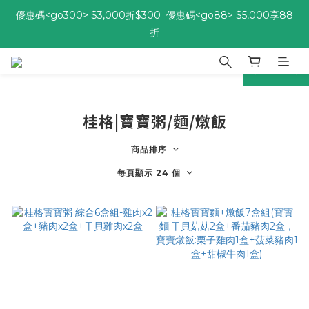
優惠碼<go300> $3,000折$300  優惠碼<go88> $5,000享88
優惠碼<go300> $3,000折$300  優惠碼<go88> $5,000享88
折
折
prev
next
[自由配每期都85折!] 免綁約! 選擇多、任搭任選，立即了解活動>>
優惠碼<go300> $3,000折$300  優惠碼<go88> $5,000享88
桂格|寶寶粥/麵/燉飯
折
商品排序
每頁顯示 24 個