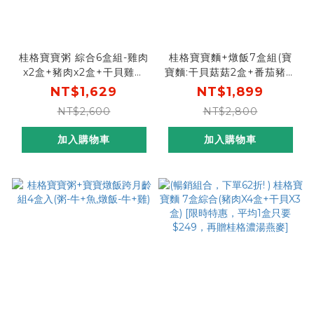
桂格寶寶粥 綜合6盒組-雞肉
桂格寶寶麵+燉飯7盒組(寶
x2盒+豬肉x2盒+干貝雞肉
寶麵:干貝菇菇2盒+番茄豬肉
x2盒
2盒，寶寶燉飯:栗子雞肉1盒
NT$1,629
NT$1,899
+菠菜豬肉1盒+甜椒牛肉1盒)
NT$2,600
NT$2,800
加入購物車
加入購物車