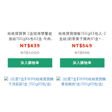
桂格寶寶粥 2盒陸海雙饗超
桂格寶寶燉飯150gX3包入-2
值組150gX4包X2盒 牛肉
盒組(奶香栗子雞肉X1盒+羅
+干貝
宋甜椒牛肉X1盒)
NT$639
NT$549
NT$1,000
NT$598
加入購物車
加入購物車