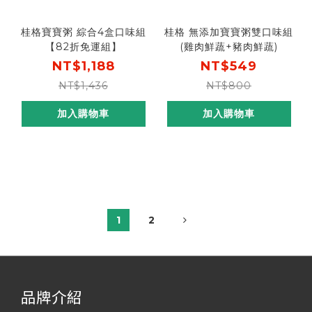
桂格寶寶粥 綜合4盒口味組
桂格 無添加寶寶粥雙口味組
【82折免運組】
(雞肉鮮蔬+豬肉鮮蔬)
NT$1,188
NT$549
NT$1,436
NT$800
加入購物車
加入購物車
1
2
品牌介紹