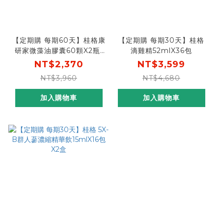
【定期購 每期60天】桂格康
【定期購 每期30天】桂格
研家微藻油膠囊60顆X2瓶-
滴雞精52mlX36包
全素，日本製造有感!思緒
NT$2,370
NT$3,599
+循環保養
NT$3,960
NT$4,680
加入購物車
加入購物車