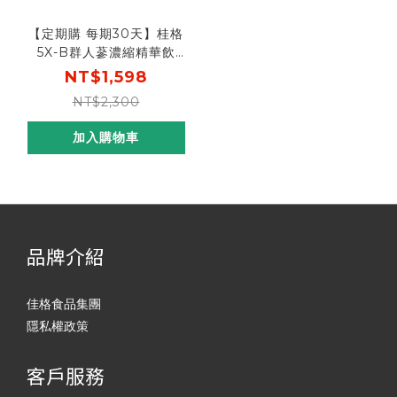
【定期購 每期30天】桂格
5X-B群人蔘濃縮精華飲
15mlX16包X2盒
NT$1,598
NT$2,300
加入購物車
品牌介紹
佳格食品集團
隱私權政策
客戶服務