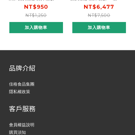
｜增量50%成分再升級，專
(箱) 增量50%升級 [結帳輸
NT$950
NT$6,477
利游離型葉黃素+小分子玻尿
入go88，折後價$5700，
NT$1,250
NT$7,500
酸
單盒平均$950]
加入購物車
加入購物車
品牌介紹
佳格食品集團
隱私權政策
客戶服務
會員權益說明
購買須知