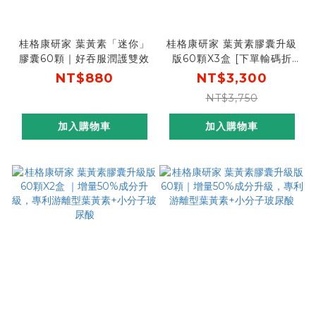
桂格康研家 葉黃素「迷你」
桂格康研家 葉黃素膠囊升級
膠囊60顆｜好吞服潤護雙效
版60顆X3盒 [下單輸碼折
300， 折後價$3000，單
NT$880
NT$3,300
盒只要$1000]｜增量50%
NT$3,750
成分升級，專利游離型葉黃
素+小分子玻尿酸
加入購物車
加入購物車