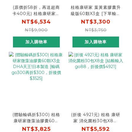
(原價折58折，再送超商
桂格康研家 葉黃素膠囊升
卡400元) 桂格康研家微
級版60顆X3盒 [下單輸碼
藻油膠囊60顆X5盒 日本
折300， 折後價
NT$6,534
NT$3,300
製DHA天王[輸入go88
$3000，單盒只要
NT$9,900
NT$3,750
再88折，折後價
$1000]｜增量50%成分
$5750，再送超商卡400
升級，專利游離型葉黃素
加入購物車
加入購物車
元]
+小分子玻尿酸
(體驗輸碼折$300) 桂格
(折後 4921元) 桂格 康研
康研家微藻油膠囊60顆
家 消化菌粉30包X8盒
X3盒 DHA天王!日本製造
[結帳輸入go88，折後價
NT$3,825
NT$5,592