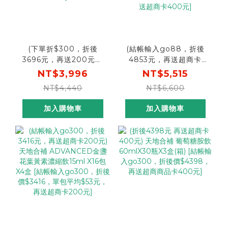
(下單折$300，折後
(結帳輸入go88，折後
3696元，再送200元超
4853元，再送超商卡
商卡) 桂格 雙效活靈芝
400元) 天地合補
NT$3,996
NT$5,515
60mlX16瓶X4盒(箱) [結
ADVANCED金盞花葉黃
NT$4,440
NT$6,600
帳輸入go300，折後價
素濃縮飲16包X6盒 [結帳
$3696，再送200元超商
輸入go88，折後價
加入購物車
加入購物車
卡]
$4853，單包平均$50
元，再送超商卡400元]