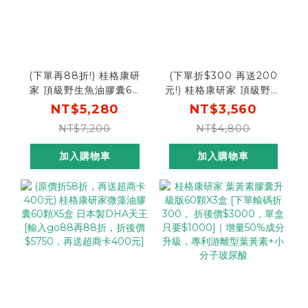
(下單再88折!) 桂格康研
(下單折$300 再送200
家 頂級野生魚油膠囊60
元!) 桂格康研家 頂級野生
粒x6盒 [輸碼go88再88
魚油膠囊60粒x4盒 [輸碼
NT$5,280
NT$3,560
折，折後$4646]
go300折300，折後
NT$7,200
NT$4,800
$3,260，再加送7-11超
商200元商品卡]
加入購物車
加入購物車