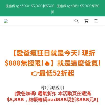
優惠碼<go300> $3,000折$300  優惠碼<go88> $5,000享88
優惠碼<go300> $3,000折$300  優惠碼<go88> $5,000享88
折
折
[自由配每期都85折!] 免綁約! 選擇多、任搭任選，立即了解活動>>
優惠碼<go300> $3,000折$300  優惠碼<go88> $5,000享88
折
【愛爸瘋狂日就是今天! 現折
$888無極限!🔥】就是這麼爸氣!
👉最低52折起
📦 活動說明
[愛爸加碼! 霸氣折扣 本活動頁任選滿
$5,888，結帳輸碼dad888現折$888元!!]