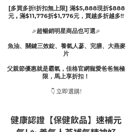
[多買多折!折扣無上限] 滿$5,888現折$888
元 , 滿$11,776折$1,776元，買越多折越多‼️
超暢銷明星商品也可選
🎉
🎉
魚油、關鍵三效錠、養氣人蔘、完膳、大燕麥
片
父親節優惠就是霸氣，佳格官網寵愛爸爸無極
限，馬上享折扣！
立即選購!
👇
健康認證【保健飲品】速補元