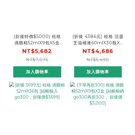
(折後特價$5000) 桂格
(折後 4386元) 桂格 活靈
滴雞精52mlX9包X5盒
芝滋補液60mlX30瓶X3
[結帳輸入go88，折後價
盒(箱) [結帳輸入
NT$5,682
NT$4,686
$5000]
go300，折後價$4386]
NT$7,075
NT$5,490
加入購物車
加入購物車