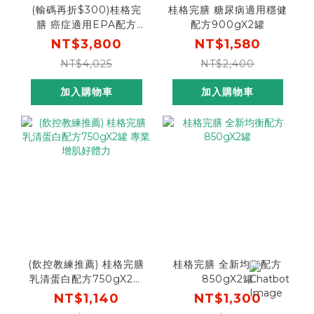
(輸碼再折$300)桂格完
桂格完膳 糖尿病適用穩健
膳 癌症適用EPA配方
配方900gX2罐
237mlX24罐 [下單輸碼
NT$3,800
NT$1,580
go300 再折$300，折
NT$4,025
NT$2,400
後$3500]
加入購物車
加入購物車
(飲控教練推薦) 桂格完膳
桂格完膳 全新均衡配方
乳清蛋白配方750gX2罐
850gX2罐
專業增肌好體力
NT$1,140
NT$1,300