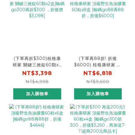
(下單再折$300)桂格康
(下單再88折! 折後
研家 關鍵三效錠60顆x2
$6000) 桂格康研家 頂
盒[輸碼go300再折
級野生魚油膠囊60粒x8
NT$3,398
NT$6,818
$300 ，折後價$3,098]
盒 [輸碼go88再88折，
NT$4,998
NT$9,600
折後$6000]
加入購物車
加入購物車