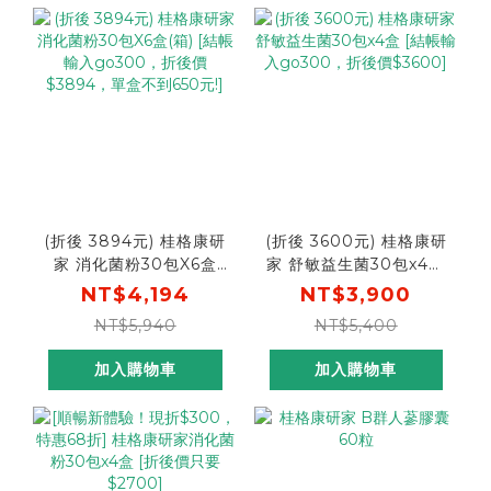
(折後 3894元) 桂格康研
(折後 3600元) 桂格康研
家 消化菌粉30包X6盒
家 舒敏益生菌30包x4盒
(箱) [結帳輸入go300，
[結帳輸入go300，折後
NT$4,194
NT$3,900
折後價$3894，單盒不到
價$3600]
NT$5,940
NT$5,400
650元!]
加入購物車
加入購物車