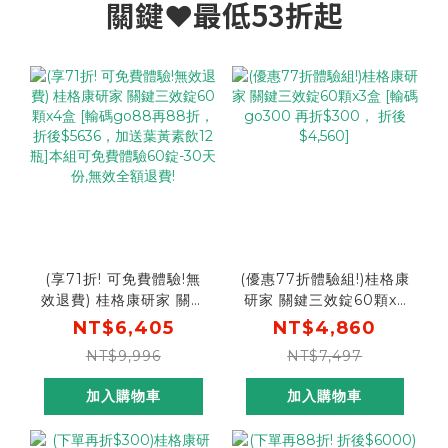
關鍵❤️最低53折起
(享71折! 可免費體驗!無
(優惠77折體驗組!)桂格康
效退費) 桂格康研家 關鍵
研家 關鍵三效錠60顆x3
三效錠60顆x4盒 [輸碼
盒 [輸碼go300 再折
NT$6,405
NT$4,860
go88再88折， 折後
$300， 折後$4,560]
NT$9,996
NT$7,497
$5636，加送葉黃素飲12
瓶]本組可免費體驗60
加入購物車
加入購物車
錠-30天份,無效全額退費!