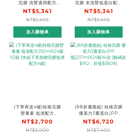
完膳 洗腎適用配方
完膳 未洗腎低蛋白配方
237mlX24罐X2盒 [輸入
237mlX24罐X2盒 [輸入
NT$5,341
NT$5,341
go88再88折 折後價
go88再88折 折後價
NT$5,406
NT$5,406
$4700，再送洗腎適用
$4700，再送未洗腎低
配方4罐]
蛋白配方4罐]
加入購物車
加入購物車
(下單再送4罐)桂格完膳
(88折優惠組) 桂格完膳
營養素 低渣配方
優基力3重蛋白(PP
250mlX24罐X2箱 [本組
瓶)237mlX24瓶X4盒
NT$2,700
NT$6,720
下單加贈完膳低渣配方4
[輸碼折$912，折後
NT$3,000
NT$7,400
罐]
$5808]