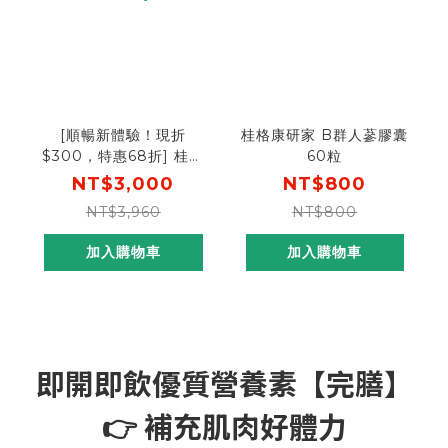
[順暢新體驗！現折
桂格康研家 B群人蔘膠囊
$300，特惠68折] 桂格
60粒
康研家消化菌粉30包x4
NT$3,000
NT$800
盒 [折後價只要$2700]
NT$3,960
NT$800
加入購物車
加入購物車
即開即飲優質營養素【完膳】
👉 補充肌肉好體力