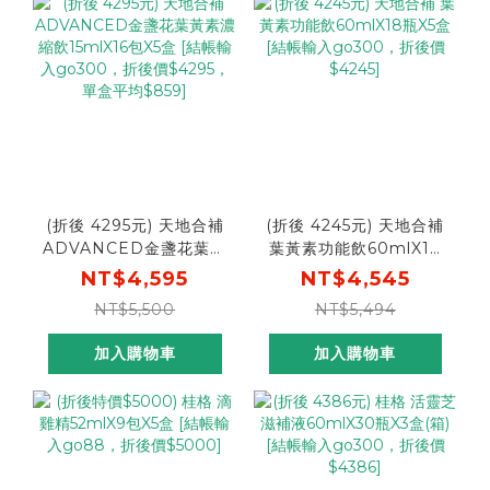
(折後 4295元) 天地合補
(折後 4245元) 天地合補
ADVANCED金盞花葉黃
葉黃素功能飲60mlX18
素濃縮飲15mlX16包X5盒
瓶X5盒 [結帳輸入
NT$4,595
NT$4,545
[結帳輸入go300，折後
go300，折後價$4245]
NT$5,500
NT$5,494
價$4295，單盒平均
$859]
加入購物車
加入購物車