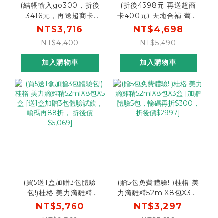
(結帳輸入go300，折後
(折後4398元 再送超商
3416元，再送超商卡
卡400元) 天地合補 葡萄
200元) 天地合補
糖胺飲60mlX30瓶X3盒
NT$3,716
NT$4,698
ADVANCED金盞花葉黃
(箱) [結帳輸入go300，
NT$4,400
NT$5,490
素濃縮飲15ml X16包X4
折後價$4398，再送超商
盒 [結帳輸入go300，折
商品卡400元]
加入購物車
加入購物車
後價$3416，單包平均
$53元，再送超商卡200
元]
(買5送1盒加贈3包體驗
(贈5包免費體驗! )桂格 美
包!)桂格 美力滴雞精
力滴雞精52mlX8包X3盒
52mlX8包X5盒 [送1盒加
[加贈體驗5包，輸碼再折
NT$5,760
NT$3,297
贈3包體驗試飲，輸碼再
$300， 折後價$2997]