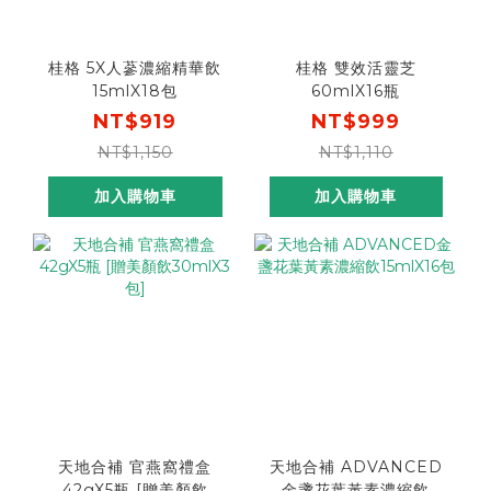
桂格 5X人蔘濃縮精華飲
桂格 雙效活靈芝
15mlX18包
60mlX16瓶
NT$919
NT$999
NT$1,150
NT$1,110
加入購物車
加入購物車
天地合補 官燕窩禮盒
天地合補 ADVANCED
42gX5瓶 [贈美顏飲
金盞花葉黃素濃縮飲