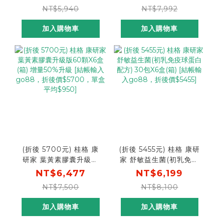
[輸碼go300再折
$4921]
NT$5,940
NT$7,992
$300，折後價$3525]
加入購物車
加入購物車
(折後 5700元) 桂格 康
(折後 5455元) 桂格 康研
研家 葉黃素膠囊升級版
家 舒敏益生菌(初乳免疫
60顆X6盒(箱) 增量50%
球蛋白配方) 30包X6盒
NT$6,477
NT$6,199
升級 [結帳輸入go88，
(箱) [結帳輸入go88，折
NT$7,500
NT$8,100
折後價$5700，單盒平均
後價$5455]
$950]
加入購物車
加入購物車