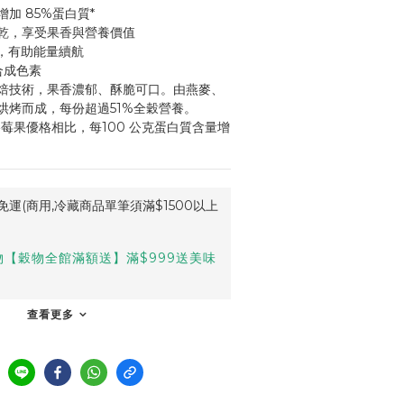
加 85%蛋白質*
乾，享受果香與營養價值
鎂，有助能量續航
合成色素
焙技術，果香濃郁、酥脆可口。由燕麥、
烘烤而成，每份超過51%全穀營養。
莓果優格相比，每100 公克蛋白質含量增
運(商用,冷藏商品單筆須滿$1500以上
【穀物全館滿額送】滿$999送美味
查看更多