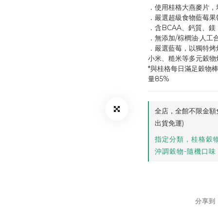
．使用桂格大燕麥片，增
．嚴選超級食物藍莓果
．含BCAA、鈣質、
．無添加/棕櫚油·人工
．嚴選藍莓，以獨特烤
小米、糙米等多元穀物
*與桂格每日滿足穀物棒
量85%
全店，全館不限金額免
出貨免運)
指定分類，桂格穀物
沖調穀物-隨機口味
分享到