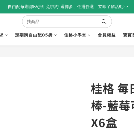
優惠碼<go300> $3,000折$300  優惠碼<go88> $5,000享88折
[自由配每期都85折!] 免綁約! 選擇多、任搭任選，立即了解活動>>
優惠碼<go300> $3,000折$300  優惠碼<go88> $5,000享88折
求
定期購自由配85折
佳格小學堂
會員權益
寶寶
桂格 
棒-藍莓
X6盒