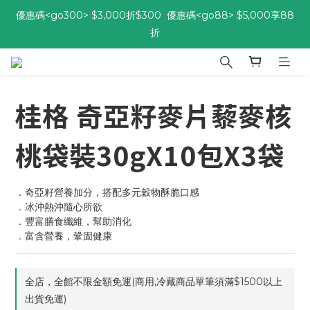
優惠碼<go300> $3,000折$300  優惠碼<go88> $5,000享88
優惠碼<go300> $3,000折$300  優惠碼<go88> $5,000享88
折
折
[自由配每期都85折!] 免綁約! 選擇多、任搭任選，立即了解活動>>
桂格 奇亞籽麥片藜麥核
優惠碼<go300> $3,000折$300  優惠碼<go88> $5,000享88
折
桃袋裝30gX10包X3袋
．奇亞籽營養加分，搭配多元穀物酥脆口感
．冰沖熱沖隨心所欲
．豐富膳食纖維，幫助消化
．富含營養，鞏固健康
全店，全館不限金額免運(商用,冷藏商品單筆須滿$1500以上
出貨免運)