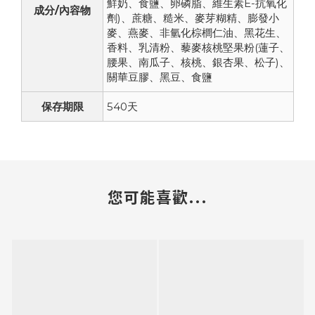
鮮奶、食鹽、卵磷脂、維生素E-抗氧化
成分/內容物
劑)、蔗糖、糙米、麥芽糊精、膨發小
麥、燕麥、非氫化棕櫚仁油、黑花生、
香料、乳清粉、藜麥核桃堅果粉(蓮子、
腰果、南瓜子、核桃、銀杏果、松子)、
關華豆膠、黑豆、食鹽
保存期限
540天
您可能喜歡...