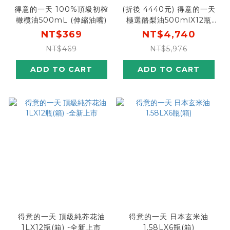
得意的一天 100%頂級初榨
(折後 4440元) 得意的一天
橄欖油500mL (伸縮油嘴)
極選酪梨油500mlX12瓶
(箱) [結帳輸入go300，折
NT$369
NT$4,740
後價$4440，單瓶只要370
NT$469
NT$5,976
元!]
ADD TO CART
ADD TO CART
得意的一天 頂級純芥花油
得意的一天 日本玄米油
1LX12瓶(箱) -全新上市
1.58LX6瓶(箱)