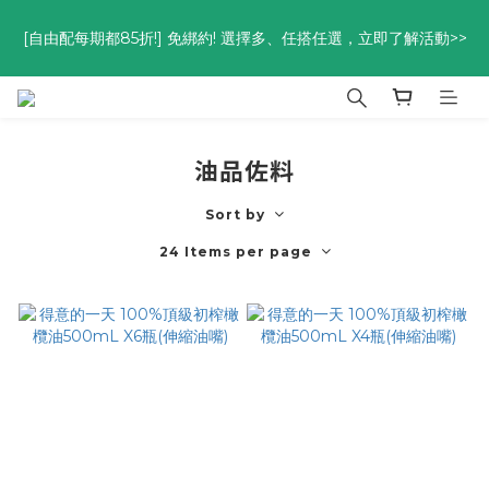
優惠碼<go300> $3,000折$300  優惠碼<go88> $5,000享88
[自由配每期都85折!] 免綁約! 選擇多、任搭任選，立即了解活動>>
折
優惠碼<go300> $3,000折$300  優惠碼<go88> $5,000享88
折
油品佐料
Sort by
24 Items per page