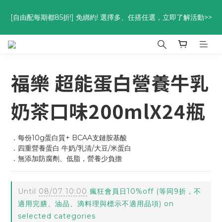
優惠碼<go300> $3,000折$300  優惠碼<go88> $5,000享88
[自由配每期都85折!] 免綁約! 選擇多、任搭任選，立即了解活動>>
折
優惠碼<go300> $3,000折$300  優惠碼<go88> $5,000享88
折
福樂 超能蛋白營養牛乳
奶茶口味200mlX24瓶
．每份10g蛋白質+ BCAA支鏈胺基酸
．四重營養蛋白 牛奶/乳清/大豆/米蛋白
．無添加防腐劑、低脂，營養少負擔
Until
08/07 10:00
瘋狂會員日10%off (等同9折，不
適用完膳、油品、滴料理與標示不適用品項) on
selected categories