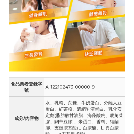
食品業者登錄字
A-122102473-00000-9
號
水、乳粉、蔗糖、牛奶蛋白、分離大豆
蛋白、紅茶粉、濃縮乳清蛋白、乳化安
定劑(脂肪酸甘油脂、海藻酸鈉、鹿角菜
成分/內容物
膠、關華豆膠)、米蛋白、香料、結蘭
膠、支鏈胺基酸(L-白胺酸、L-異白胺