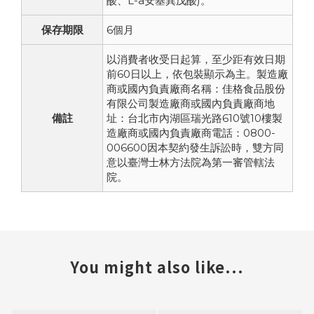
酸、L-a安基異戊酸)。
保存期限
6個月
以消費者收受日起算，至少距有效日期
前60日以上，依包裝顯示為主。製造廠
商或國內負責廠商名稱：佳格食品股份
有限公司製造廠商或國內負責廠商地
備註
址：台北市內湖區瑞光路610號10樓製
造廠商或國內負責廠商電話：0800-
006600因本契約發生訴訟時，雙方同
意以臺灣士林方法院為第一審管轄法
院。
You might also like...