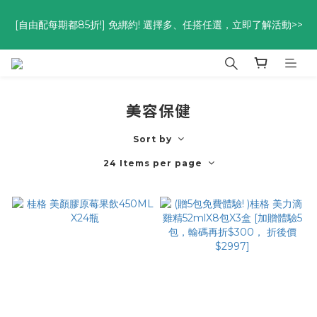
優惠碼<go300> $3,000折$300  優惠碼<go88> $5,000享88
[自由配每期都85折!] 免綁約! 選擇多、任搭任選，立即了解活動>>
折
優惠碼<go300> $3,000折$300  優惠碼<go88> $5,000享88
折
美容保健
Sort by
24 Items per page