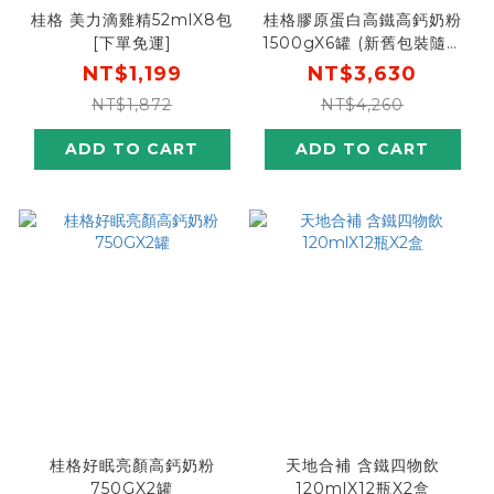
桂格 美力滴雞精52mlX8包
桂格膠原蛋白高鐵高鈣奶粉
[下單免運]
1500gX6罐 (新舊包裝隨機
出貨，內容相同請安心購買)
NT$1,199
NT$3,630
NT$1,872
NT$4,260
ADD TO CART
ADD TO CART
桂格好眠亮顏高鈣奶粉
天地合補 含鐵四物飲
750GX2罐
120mlX12瓶X2盒