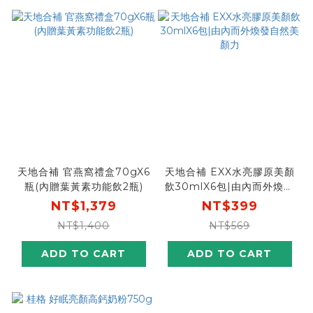
天地合補 官燕窩禮盒70gX6
天地合補 EXX水亮膠原美顏
瓶(內贈葉黃素功能飲2瓶)
飲30mlX6包|由內而外煥發
自然美顏力
NT$1,379
NT$399
NT$1,400
NT$569
ADD TO CART
ADD TO CART