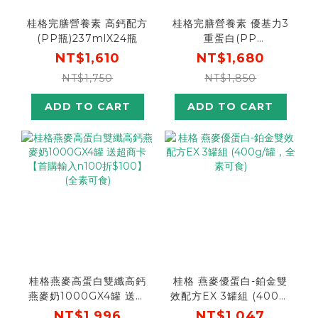
桂格完膳營養素 高鈣配方
桂格完膳營養素 優基力3
(PP瓶)237mlX24瓶
重蛋白(PP
瓶)237mlX24瓶
NT$1,610
NT$1,680
NT$1,750
NT$1,850
ADD TO CART
ADD TO CART
桂格燕麥高蛋白雙纖高鈣
桂格 燕麥優蛋白-鉑金雙
燕麥奶1000GX4罐 送超
效配方EX 3罐組 (400g/
商卡【首購輸入n100折
罐，全素可食)
NT$1,996
NT$1,047