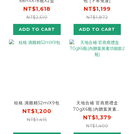
68mlX18瓶X2盒
包 [下單免運]
NT$1,618
NT$1,199
NT$2,510
NT$1,872
ADD TO CART
ADD TO CART
桂格 滴雞精52mlX9包
天地合補 官燕窩禮盒
70gX6瓶(內贈葉黃素功
NT$1,200
能飲2瓶)
NT$1,379
NT$1,415
NT$1,400