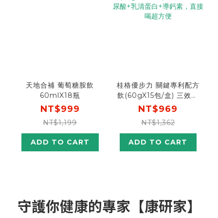
天地合補 葡萄糖胺飲
桂格優步力 關鍵專利配方
60mlX18瓶
飲(60gX15包/盒) 三效合
一! 玻尿酸+乳清蛋白+導
NT$999
NT$969
鈣素，直接喝超方便
NT$1,199
NT$1,362
ADD TO CART
ADD TO CART
守護你健康的專家【康研家】