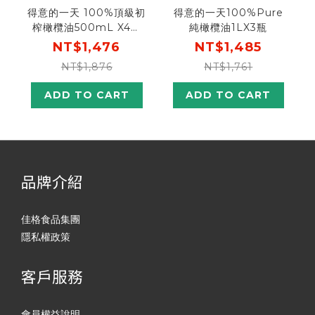
得意的一天 100%頂級初
得意的一天100%Pure
榨橄欖油500mL X4瓶
純橄欖油1LX3瓶
(伸縮油嘴)
NT$1,476
NT$1,485
NT$1,876
NT$1,761
ADD TO CART
ADD TO CART
品牌介紹
佳格食品集團
隱私權政策
客戶服務
會員權益說明