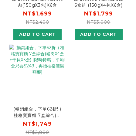
肉(150gX3包)X6盒
6盒組 (150gX4包X6盒)
NT$1,699
NT$1,799
NT$2,400
NT$3,000
ADD TO CART
ADD TO CART
(暢銷組合，下單62折! )
桂格寶寶麵 7盒綜合(豬
肉X4盒+干貝X3盒) [限時
NT$1,749
特惠，平均1盒只要
NT$2,800
$249，再贈桂格濃湯燕