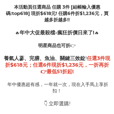
本活動頁任選商品 任購 3
件 [結帳輸入優惠
碼:top618] 現折$618元! 任購6件折$1,236元，買
越多折越多‼️
年中大促最殺檔-瘋狂折價日來了!
🔥
🔥
明星商品也可折
👉
養氣人蔘、完膳、魚油、關鍵三效錠
!
任選3件現
折$618元；任選6件現折$1,236元，一折再折
👉最低51折起!
年中優惠超有感，一年就一次，現在入手馬上享折
扣！
立即選購!
👇