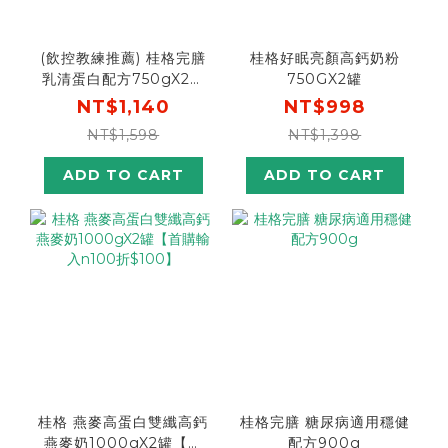
(飲控教練推薦) 桂格完膳
桂格好眠亮顏高鈣奶粉
乳清蛋白配方750gX2罐
750GX2罐
專業增肌好體力
NT$1,140
NT$998
NT$1,598
NT$1,398
ADD TO CART
ADD TO CART
桂格 燕麥高蛋白雙纖高鈣
桂格完膳 糖尿病適用穩健
燕麥奶1000gX2罐【首
配方900g