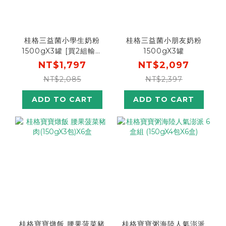
桂格三益菌小學生奶粉
桂格三益菌小朋友奶粉
1500gX3罐 [買2組輸入
1500gX3罐
優惠碼折$300，折後平
NT$1,797
NT$2,097
均單罐$549]
NT$2,085
NT$2,397
ADD TO CART
ADD TO CART
桂格寶寶燉飯 腰果菠菜豬
桂格寶寶粥海陸人氣澎派