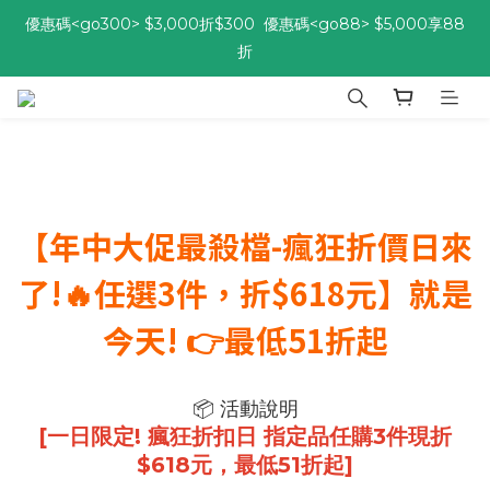
優惠碼<go300> $3,000折$300  優惠碼<go88> $5,000享88
優惠碼<go300> $3,000折$300  優惠碼<go88> $5,000享88
折
折
[自由配每期都85折!] 免綁約! 選擇多、任搭任選，立即了解活動>>
優惠碼<go300> $3,000折$300  優惠碼<go88> $5,000享88
折
【年中大促最殺檔-瘋狂折價日來
了!🔥任選3件，折$618元】就是
今天! 👉最低51折起
📦 活動說明
[一日限定! 瘋狂折扣日 指定品任購3件現折
$618元，最低51折起]