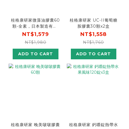
桂格康研家微藻油膠囊60
桂格康研家 UC-II葡萄糖
顆-全素，日本製造有感!
胺膠囊30顆x2盒
思緒+循環保養
NT$1,579
NT$1,558
NT$1,980
NT$1,760
ADD TO CART
ADD TO CART
桂格康研家 晚美啵啵膠囊
桂格康研家 鈣嚼錠熱帶水