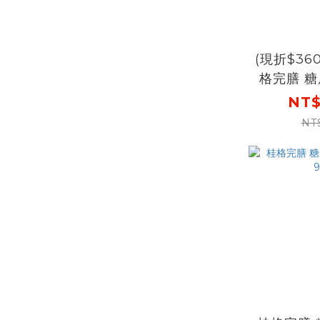
(現折$36
格完膳 糖
鉻無糖配方
NT$
罐X2盒 [輸入go300折
NT
後價$360
無