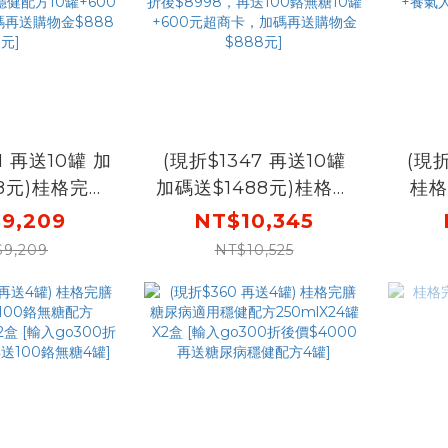
11 再送10罐 加
(現折$1347 再送10罐
(現折
88元)桂格完膳
加碼送$1488元)桂格完
桂格
適用穩健配方
膳 糖尿病適用100鉻無
9,209
NT$10,345
4罐X4盒 [下
糖配方250mlX24罐X5
250
$9,209
NT$10,525
120，輸入
盒 [下單先折$120，輸
入go
再88折，折後
入go88再88折 ，折後
再送
，再送穩健配方
$8998，再送100鉻無
+養氣
00元超商卡，加
糖10罐+600元超商卡，
金$888元]
加碼再送購物金$888
元]