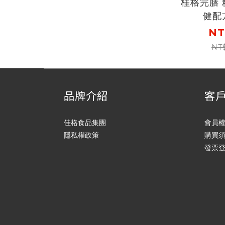
桂格完膳
健配
NT
NT
品牌介紹
客
佳格食品集團
會員
隱私權政策
購買
發票