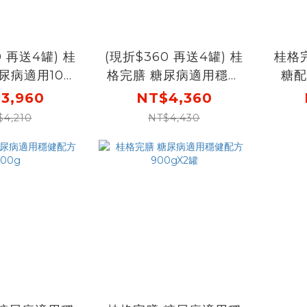
0 再送4罐) 桂
(現折$360 再送4罐) 桂
桂格
尿病適用100
格完膳 糖尿病適用穩健
糖配
250mlX24
配方250mlX24罐X2盒
3,960
NT$4,360
[輸入go300折後價
$4,210
NT$4,430
0 再送100鉻
$4000 再送糖尿病穩健
糖4罐]
配方4罐]