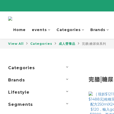
Home
events
Categories
Brands
View All
Categories
成人營養品
完膳|糖尿病系列
Categories
完膳|糖
Brands
Lifestyle
Segments