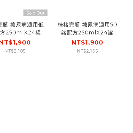
Sold Out
完膳 糖尿病適用低
桂格完膳 糖尿病適用50
方250mlX24罐
鉻配方250mlX24罐
[推薦一次選購2組，下
NT$1,900
NT$1,900
單輸碼go300，再折
NT$2,105
NT$2,105
$360! ]