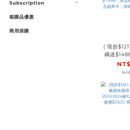
Subscription
箱購品優惠
商用採購
( 現折$12
碼送$14
糖尿病
NT$
250mlX2
NT
單先折$
go88
$7998
10罐+6
碼再送購物