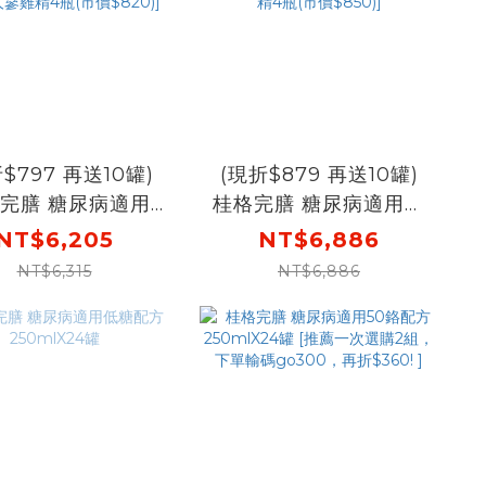
$797 再送10罐)
(現折$879 再送10罐)
完膳 糖尿病適用
桂格完膳 糖尿病適用穩
100鉻無糖配方
健配方250mlX24罐X3
NT$6,205
NT$6,886
mlX24罐X3盒 [輸
盒 [輸入go88折後價
NT$6,315
NT$6,886
88折後價$5408
$6007 再送糖尿病穩健
100鉻無糖配方6罐
配方6罐+養氣人蔘雞精
人蔘雞精4瓶(市價
4瓶(市價$850)]
$820)]