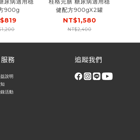
 糖尿病適用穩
桂格完膳 糖尿病適用穩
方900g
健配方900gX2罐
$819
NT$1,580
$1,200
NT$2,400
戶服務
追蹤我們
權益說明
須知
登錄活動