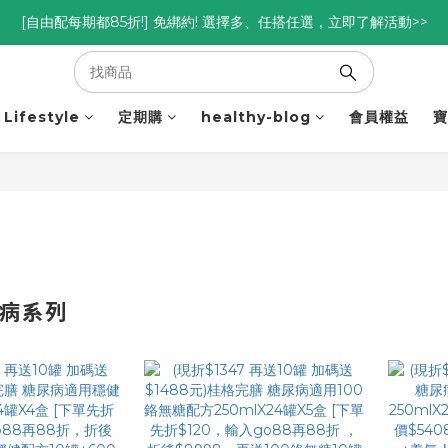
優惠碼<go300> $3,000折$300  優惠碼<go88> $5,000享88折
[自由配每期都85折!] 免綁約! 選擇多、任搭任選，立即了解活動>>
優惠碼<go300> $3,000折$300  優惠碼<go88> $5,000享88折
Lifestyle
定期購
healthy-blog
會員權益
寶
尿病系列