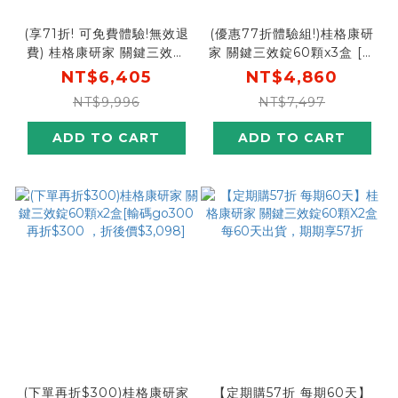
(享71折! 可免費體驗!無效退
(優惠77折體驗組!)桂格康研
費) 桂格康研家 關鍵三效錠
家 關鍵三效錠60顆x3盒 [輸
60顆x4盒 [輸碼go88再88
碼go300 再折$300， 折
NT$6,405
NT$4,860
折， 折後$5636，加送葉黃
後$4,560]
NT$9,996
NT$7,497
素飲12瓶]本組可免費體驗
60錠-30天份,無效全額退費!
ADD TO CART
ADD TO CART
(下單再折$300)桂格康研家
【定期購57折 每期60天】