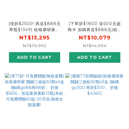
(現折$2500! 再送$888元
(下單折$1800 送600元超
單瓶$1349) 桂格康研家關
商卡 加碼再送$888元)桂格
鍵三效錠60顆X8盒 [輸入
康研家關鍵三效錠60顆x6盒
NT$13,295
NT$10,079
sale25折$2,500，折後價
[輸入khd18 現折$1800，
NT$19,992
NT$14,994
$10795，單瓶$1349下殺
折後價$8279，再送600元
54折!再送精品烤箱(市價
超商卡，加碼再送購物金
ADD TO CART
ADD TO CART
$1390)+$888元購物金]
$888元]