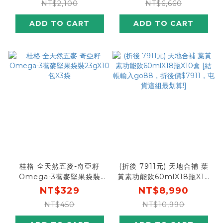
NT$2,100
NT$6,660
$5275，再送康寧蒸煮鍋]
ADD TO CART
ADD TO CART
桂格 全天然五麥-奇亞籽
(折後 7911元) 天地合補 葉
Omega-3蕎麥堅果袋裝
黃素功能飲60mlX18瓶X10
23gX10包X3袋
盒 [結帳輸入go88，折後價
NT$329
NT$8,990
$7911，屯貨這組最划算!]
NT$450
NT$10,990