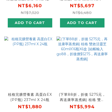
裝60mlX30瓶X4盒 [結帳輸
盒裝60mlX36瓶X3盒(箱)
NT$6,160
NT$5,697
碼再打88折，折後$5421，
[結帳輸入go88，折後價
NT$7,320
NT$6,480
下單再送活靈芝禮盒]
$5013，下單再送活靈芝禮
盒]
ADD TO CART
ADD TO CART
桂格完膳營養素 高蛋白EX
(下單88折，折後 5275元，
(PP瓶) 237ml X 24瓶
再送康寧蒸煮鍋) 桂格 雙效
活靈芝60mlX16瓶X6盒 [結
NT$1,880
NT$5,994
帳輸入go88，折後價