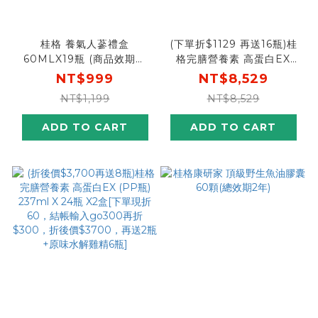
桂格 養氣人蔘禮盒
(下單折$1129 再送16瓶)桂
60MLX19瓶 (商品效期：
格完膳營養素 高蛋白EX
2027/03/03)
(PP瓶) 237ml X 24瓶 X4
NT$999
NT$8,529
盒[下單先折$120，結帳輸
NT$1,199
NT$8,529
入go88再88折，折後價
$7,400，再送4瓶+原味水
ADD TO CART
ADD TO CART
解雞精12瓶]