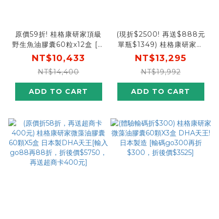
原價59折! 桂格康研家頂級
(現折$2500! 再送$888元
野生魚油膠囊60粒x12盒 [結
單瓶$1349) 桂格康研家關
帳輸入khd18 現折
鍵三效錠60顆X8盒 [輸入
NT$10,433
NT$13,295
$1800，折後價$8633，再
sale25折$2,500，折後價
NT$14,400
NT$19,992
送600元超商卡，加碼再送
$10795，單瓶$1349下殺
購物金$888元]
54折!再送精品烤箱(市價
ADD TO CART
ADD TO CART
$1390)+$888元購物金]