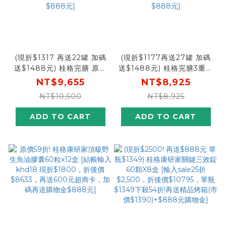
(現折$1317 再送22罐 加碼
(現折$1177再送27罐 加碼
送$1488元) 桂格完膳 原味
送$1488元) 桂格完膳3重優
無糖配方250mlX24罐X6盒
蛋白配方250mlX24罐X5盒
NT$9,655
NT$8,925
[輸入go88折後價$8338
[輸入go88折後價$7748
NT$10,500
NT$8,925
再送完膳原味無糖10罐+原
再送完膳3重優蛋白15罐+原
味水解雞精12瓶+600元超
味水解雞精12瓶+600元超
ADD TO CART
ADD TO CART
商商品卡，加碼再送購物金
商商品卡，加碼再送購物金
$888元]
$888元]