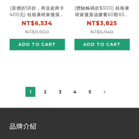
(原價折58折，再送超商卡
(體驗輸碼折$300) 桂格康
400元) 桂格康研家微藻油
研家微藻油膠囊60顆X3盒
膠囊60顆X5盒 日本製DHA
DHA天王!日本製造 [輸碼
NT$6,534
NT$3,825
天王[輸入go88再88折，
go300再折$300，折後價
NT$9,900
NT$5,940
折後價$5750，再送超商卡
$3525]
400元]
ADD TO CART
ADD TO CART
1
2
3
4
5
品牌介紹