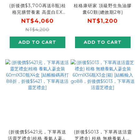
(折後價$3,700再送8瓶)桂
桂格康研家 頂級野生魚油膠
格完膳營養素 高蛋白EX
囊60顆(總效期2年)
(PP瓶) 237ml X 24瓶 X2
NT$4,060
NT$1,200
盒[下單現折60，結帳輸入
NT$4,200
go300再折$300，折後價
$3700，再送2瓶+原味水解
ADD TO CART
ADD TO CART
雞精6瓶]
(折後價$5421元，下單再送
(折後$5013，下單再送活靈
活靈芝禮盒)桂格 養氣人蔘盒
芝禮盒) 桂格 無糖養氣人蔘