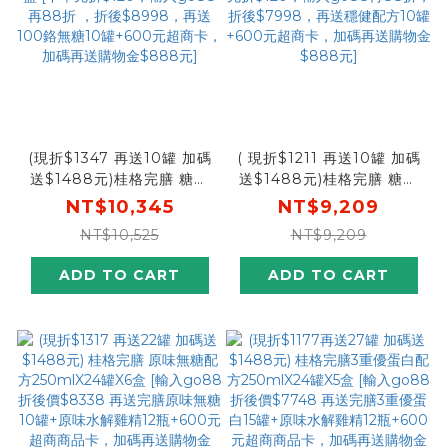
(現折$1347 再送10罐 加碼
( 現折$1211 再送10罐 加碼
送$1488元)桂格完膳 糖尿
送$1488元)桂格完膳 糖尿
病適用100鉻無糖配方
病適用穩健配方250mlX24
NT$10,345
NT$9,209
250mlX24罐X5盒 [下單先
罐X4盒 [下單先折$120，輸
NT$10,525
NT$9,209
折$120，輸入go88再88
入go88再88折，折後
折 ，折後$8998，再送
$7998，再送穩健配方10罐
ADD TO CART
ADD TO CART
100鉻無糖10罐+600元超
+600元超商卡，加碼再送
商卡，加碼再送購物金
購物金$888元]
$888元]