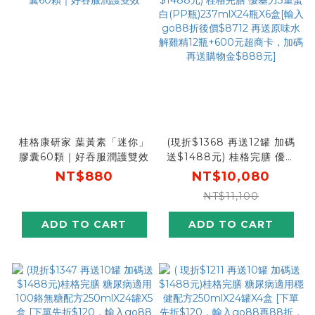
桂格康研家 葉黃素「迷你」
(現折$1368 再送12罐 加碼
膠囊60顆｜好吞服潤護雙效
送$1488元) 桂格完膳 優基
力3重蛋白(PP
NT$880
NT$10,080
瓶)237mlX24瓶X6盒[輸入
NT$11,100
go88折後價$8712 再送原
味水解雞精12瓶+600元超
ADD TO CART
ADD TO CART
商卡，加碼再送購物金
$888元]