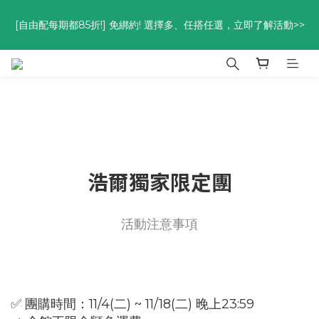
優惠碼<go300> $3,000折$300  優惠碼<go88> $5,000享88
[自由配每期都85折!] 免綁約! 選擇多、任搭任選，立即了解活動>>
折
優惠碼<go300> $3,000折$300  優惠碼<go88> $5,000享88
折
浩爾獨家限定團
活動注意事項
✅ 團購時間：11/4(二) ~ 11/18(二) 晚上23:59