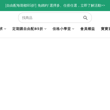
優惠碼<go300> $3,000折$300  優惠碼<go88> $5,000享88折
[自由配每期都85折!] 免綁約! 選擇多、任搭任選，立即了解活動>>
優惠碼<go300> $3,000折$300  優惠碼<go88> $5,000享88折
求
定期購自由配85折
佳格小學堂
會員權益
寶寶