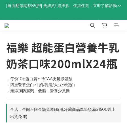
優惠碼<go300> $3,000折$300  優惠碼<go88> $5,000享88
優惠碼<go300> $3,000折$300  優惠碼<go88> $5,000享88
折
折
福樂 超能蛋白營養牛乳
奶茶口味200mlX24瓶
．每份10g蛋白質+ BCAA支鏈胺基酸
．四重營養蛋白 牛奶/乳清/大豆/米蛋白
．無添加防腐劑、低脂，營養少負擔
全店，全館不限金額免運(商用,冷藏商品單筆須滿$1500以上
出貨免運)