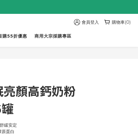
會員登入
購物車(0)
首購55折優惠
商用大宗採購專區
眠亮顏高鈣奶粉
6罐
助舒緩安定
膠原蛋白