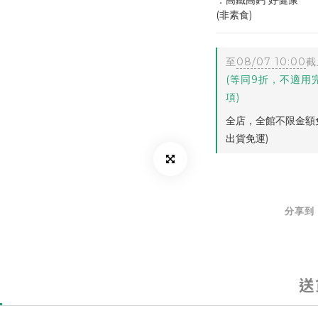
．高鐵高鈣 好健康
(非素食)
至
08/07 10:00
截
(等同9折，不適用
項)
全店，全館不限金額免
出貨免運)
分享到
送