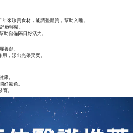
數千年來珍貴食材，能調整體質，幫助入睡。
助舒適輕鬆。
幫助儲備隔日好活力。
美麗養顏。
作用，漾出光采奕奕。
。
健康。
潤好氣色。
發育。