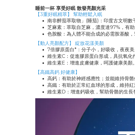
睡前一杯 享受好眠 散發亮顏光采
【3重好眠精萃】 幫助輕鬆入眠
南非醉茄萃取物」(睡茄)：印度古文明
芝麻素：萃取自芝麻，濃度達97%，有
色胺酸：為人體不能合成的必需胺基酸，
【動人亮顏配方】 綻放花漾美顏
7倍膠原蛋白*：分子小，好吸收，夜夜
維生素C：促進膠原蛋白形成，具抗氧化
維生素E：增進皮膚健康，呵護健康美顏
【高鐵高鈣 好健康】
高鈣：有助於神經感應性；並能維持骨骼
高鐵：有助於正常紅血球的形成，維持紅
維生素D：增進鈣吸收，幫助骨骼的生長