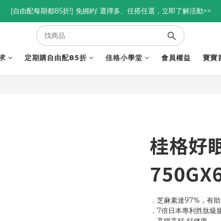
優惠碼<go300> $3,000折$300  優惠碼<go88> $5,000享88折
[自由配每期都85折!] 免綁約! 選擇多、任搭任選，立即了解活動>>
優惠碼<go300> $3,000折$300  優惠碼<go88> $5,000享88折
求
定期購自由配85折
佳格小學堂
會員權益
寶寶
桂格好
750GX
．芝麻素達97%，有
．7倍日本專利胜肽級