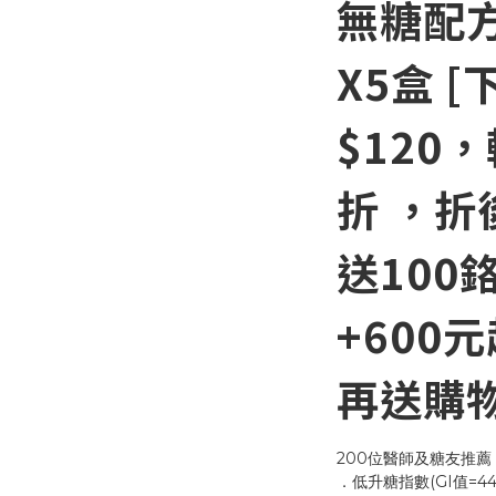
無糖配方
X5盒 
$120，
折 ，折
送100
+600
再送購物
200位醫師及糖友推
．低升糖指數(GI值=44.