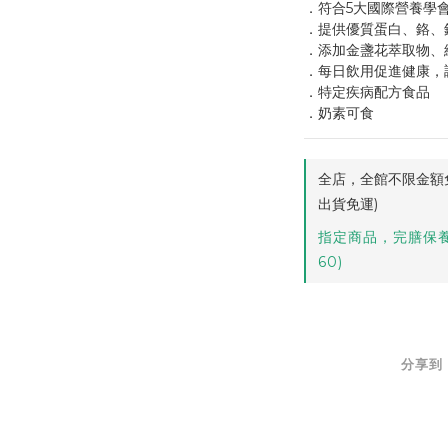
．符合5大國際營養學
．提供優質蛋白、鉻、
．添加金盞花萃取物、
．每日飲用促進健康，
．特定疾病配方食品
．奶素可食
全店，全館不限金額免
出貨免運)
指定商品，完膳保養
60)
分享到