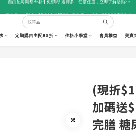
優惠碼<go300> $3,000折$300  優惠碼<go88> $5,000享88折
優惠碼<go300> $3,000折$300  優惠碼<go88> $5,000享88折
[自由配每期都85折!] 免綁約! 選擇多、任搭任選，立即了解活動>>
優惠碼<go300> $3,000折$300  優惠碼<go88> $5,000享88折
求
定期購自由配85折
佳格小學堂
會員權益
寶寶
(現折$1
加碼送$
完膳 糖