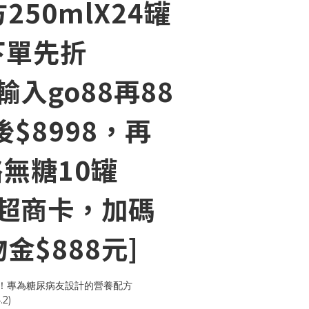
250mlX24罐
[下單先折
輸入go88再88
後$8998，再
鉻無糖10罐
元超商卡，加碼
金$888元]
薦！專為糖尿病友設計的營養配方
2)