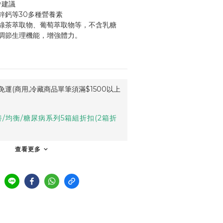
會建議
鋅鈣等30多種營養素
綠茶萃取物、葡萄萃取物等，不含乳糖
調節生理機能，增強體力。
運(商用,冷藏商品單筆須滿$1500以上
/均衡/糖尿病系列5箱組折扣(2箱折
查看更多