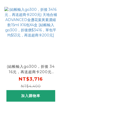
(結帳輸入go300，折後 34
16元，再送超商卡200元)
天地合補 ADVANCED金盞
NT$3,716
花葉黃素濃縮飲15ml X16包
NT$4,400
X4盒 [結帳輸入go300，折
後價$3416，單包平均$53
加入購物車
元，再送超商卡200元]