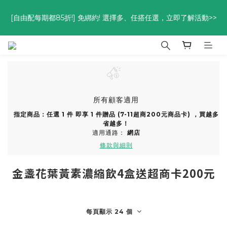
優惠碼<go300> $3,000折$300  優惠碼<go88> $5,000享88
[自由配每期都85折!] 免綁約! 選擇多、任搭任選，立即了解活動>>
折
優惠碼<go300> $3,000折$300  優惠碼<go88> $5,000享88
折
所有顧客適用
指定商品：任選 1 件 即享 1 件贈品 (7-11超商200元商品卡) ，買越多
省越多！
適用通路：
網店
條款與細則
金盞花葉黃素濃縮飲4盒送超商卡200元
每頁顯示 24 個