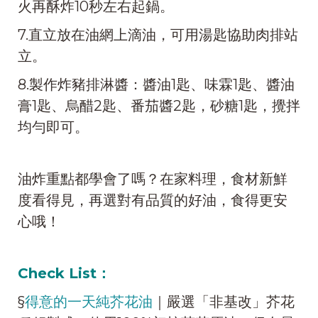
火再酥炸10秒左右起鍋。
7.直立放在油網上滴油，可用湯匙協助肉排站
立。
8.製作炸豬排淋醬：醬油1匙、味霖1匙、醬油
膏1匙、烏醋2匙、番茄醬2匙，砂糖1匙，攪拌
均勻即可。
油炸重點都學會了嗎？在家料理，食材新鮮
度看得見，再選對有品質的好油，食得更安
心哦！
Check List：
§
得意的一天純芥花油
｜嚴選「非基改」芥花