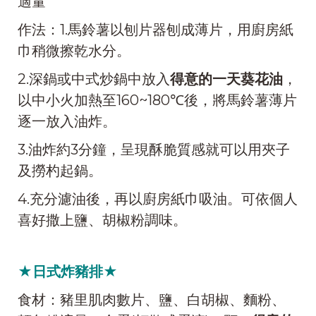
適量
作法：1.馬鈴薯以刨片器刨成薄片，用廚房紙
巾稍微擦乾水分。
2.深鍋或中式炒鍋中放入
得意的一天葵花油
，
以中小火加熱至160~180℃後，將馬鈴薯薄片
逐一放入油炸。
3.油炸約3分鐘，呈現酥脆質感就可以用夾子
及撈杓起鍋。
4.充分濾油後，再以廚房紙巾吸油。可依個人
喜好撒上鹽、胡椒粉調味。
★日式炸豬排★
食材：豬里肌肉數片、鹽、白胡椒、麵粉、