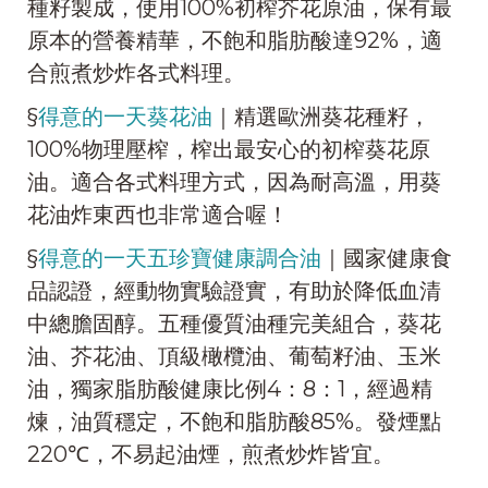
種籽製成，使用100%初榨芥花原油，保有最
原本的營養精華，不飽和脂肪酸達92%，適
合煎煮炒炸各式料理。
§
得意的一天葵花油
｜精選歐洲葵花種籽，
100%物理壓榨，榨出最安心的初榨葵花原
油。適合各式料理方式，因為耐高溫，用葵
花油炸東西也非常適合喔！
§
得意的一天五珍寶健康調合油
｜國家健康食
品認證，經動物實驗證實，有助於降低血清
中總膽固醇。五種優質油種完美組合，葵花
油、芥花油、頂級橄欖油、葡萄籽油、玉米
油，獨家脂肪酸健康比例4：8：1，經過精
煉，油質穩定，不飽和脂肪酸85%。發煙點
220℃，不易起油煙，煎煮炒炸皆宜。