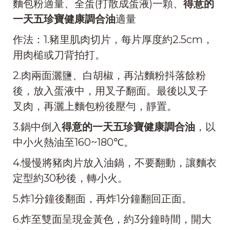
麵包粉適量、全蛋(打散成蛋液)一顆、
得意的
一天五珍寶健康調合油
適量
作法：1.豬里肌肉切片，每片厚度約2.5cm，
用肉槌或刀背拍打。
2.肉兩面灑鹽、白胡椒，再沾麵粉抖落餘粉
後，放入蛋液中，用叉子翻面。最後以叉子
叉肉，再灑上麵包粉後壓勻，靜置。
3.鍋中倒入
得意的一天五珍寶健康調合油
，以
中小火熱油至160~180℃。
4.慢慢將豬肉片放入油鍋，不要翻動，讓麵衣
定型約30秒後，轉小火。
5.炸1分鐘後翻面，再炸1分鐘翻回正面。
6.炸至雙面呈現金黃色，約3分鐘時間，開大