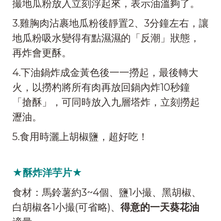
撮地瓜粉放入立刻浮起來，表示油溫夠了。
3.雞胸肉沾裹地瓜粉後靜置2、3分鐘左右，讓
地瓜粉吸水變得有點濕濕的「反潮」狀態，
再炸會更酥。
4.下油鍋炸成金黃色後一一撈起，最後轉大
火，以撈杓將所有肉再放回鍋內炸10秒鐘
「搶酥」，可同時放入九層塔炸，立刻撈起
瀝油。
5.食用時灑上胡椒鹽，超好吃！
★酥炸洋芋片★
食材：馬鈴薯約3~4個、鹽1小撮、黑胡椒、
白胡椒各1小撮(可省略)、
得意的一天葵花油