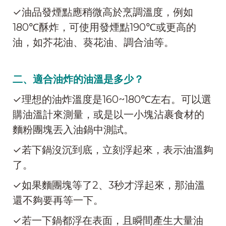
✓油品發煙點應稍微高於烹調溫度，例如
180℃酥炸，可使用發煙點190℃或更高的
油，如芥花油、葵花油、調合油等。
二、適合油炸的油溫是多少？
✓理想的油炸溫度是160~180℃左右。可以選
購油溫計來測量，或是以一小塊沾裹食材的
麵粉團塊丟入油鍋中測試。
✓若下鍋沒沉到底，立刻浮起來，表示油溫夠
了。
✓如果麵團塊等了2、3秒才浮起來，那油溫
還不夠要再等一下。
✓若一下鍋都浮在表面，且瞬間產生大量油