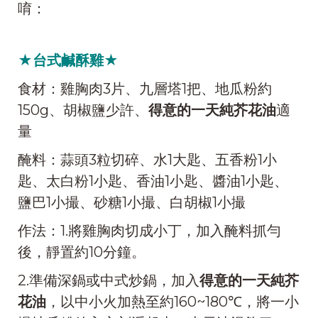
唷：
★台式鹹酥雞★
食材：雞胸肉3片、九層塔1把、地瓜粉約
150g、胡椒鹽少許、
得意的一天純芥花油
適
量
醃料：蒜頭3粒切碎、水1大匙、五香粉1小
匙、太白粉1小匙、香油1小匙、醬油1小匙、
鹽巴1小撮、砂糖1小撮、白胡椒1小撮
作法：1.將雞胸肉切成小丁，加入醃料抓勻
後，靜置約10分鐘。
2.準備深鍋或中式炒鍋，加入
得意的一天純芥
花油
，以中小火加熱至約160~180℃，將一小