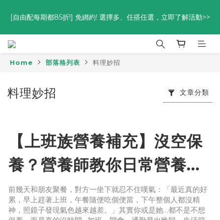
優惠碼<go300> $3,000折$300  優惠碼<go88> $5,000享88
[自由配每期都85折!] 免綁約! 選擇多、任搭任選，立即了解活動>>
折
優惠碼<go300> $3,000折$300  優惠碼<go88> $5,000享88
折
Home
部落格列表
料理妙招
料理妙招
文章分類
【上班族營養補充】沒空保
養？營養師教你日常營養效
率補給術
前幾天和朋友聚餐，對方一坐下就忍不住嘆氣：「最近真的好
累，早上趕著上班，午餐隨便吃個便當，下午整個人都沒精
神，照鏡子發現氣色越來越差。」其實你或是她…都不是不想