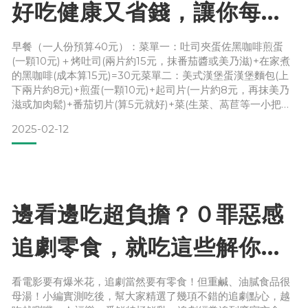
好吃健康又省錢，讓你每個
月多存2070元！
早餐（一人份預算40元）：菜單一：吐司夾蛋佐黑咖啡煎蛋
(一顆10元)＋烤吐司(兩片約15元，抹番茄醬或美乃滋)+在家煮
的黑咖啡(成本算15元)=30元菜單二：美式漢堡蛋漢堡麵包(上
下兩片約8元)+煎蛋(一顆10元)+起司片(一片約8元，再抹美乃
滋或加肉鬆)+番茄切片(算5元就好)+菜(生菜、萵苣等一小把算
10元)=41元菜單三：方便粥佐高蛋白起司煎蛋即食粥(一包約
2025-02-12
24元)+起司煎蛋(起司一片約8元、蛋一顆算10元)=42元菜單
四：海苔肉鬆飯捲包飯的海苔(一片算10元)+白飯(用前一晚吃
剩的)+肉
邊看邊吃超負擔？０罪惡感
追劇零食，就吃這些解你的
饞！
看電影要有爆米花，追劇當然要有零食！但重鹹、油膩食品很
母湯！小編實測吃後，幫大家精選了幾項不錯的追劇點心，越