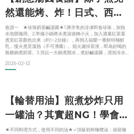
然還能烤、炸！日式、西式
吃法＋煮湯圓秘訣，趕快學
食譜一 ★珍珠奶茶鹹湯圓★1.將市售的冷凍即食珍珠，加熱
水泡開備用。2.準備小鍋將水煮滾後轉小火，加入適量紅茶葉
起來！
煮至紅茶顏色出來（約1~2分鐘），再倒入福樂一番鮮特極鮮
乳，慢火煮至溫熱（不可沸騰）。熄火濾掉茶渣，即為好喝的
無糖鍋煮奶茶。3.另以一大鍋煮開水，煮好鹹湯圓，浸泡冷水
備用。4.於鍋中放入得意的一天葵花油，炒油蔥酥、香菇、蝦
2025-02-12
米、肉絲、茼蒿、芹菜等想吃的食材。4.倒入無糖鍋煮奶茶、
即食珍珠、鹹湯圓，加熱至溫熱（鮮乳不可煮至沸騰），以鹽
巴調味，即可上桌食用。
食譜二 ★相思紫戀黑糖鮮乳湯圓
【輪替用油】煎煮炒炸只用
一罐油？其實超NG！學會
正確食用油技巧，讓料理更
★不同料理方式，使用不同的油★✓頂級初榨橄欖油：保留橄