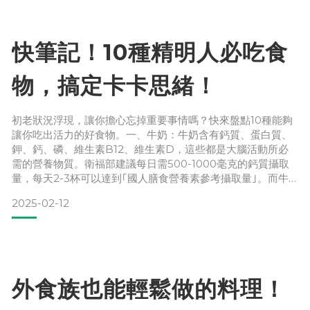
為避免此類健康風險，常溫調理
快筆記！10種精明人必吃食
物，搞定卡卡思緒！
初老狀況浮現，讓你擔心忘掉重要事情嗎？快來盤點10種能夠
讓你吃出活力的好食物。一、牛奶：牛奶含有鈣質、蛋白質、
鉀、鈣、磷、維生素B12、維生素D，這些都是大腦活動所必
需的營養物質。衛福部建議每日需500-1000毫克的鈣質攝取
量，每天2-3杯可以達到｢國人膳食營養素參考攝取量｣。而牛
奶也含色胺酸，可促進腦力發展、改善記性。色胺酸又稱為天
2025-02-12
然助眠劑，能夠安定神經幫助入睡。 二、橄欖油：我們都知道
脂肪吃多了不好，但人體又很需要必需脂肪酸來維持健康，因
此選擇好的油脂，是一件很重要的事。橄欖油是好的油脂，
外食族也能輕鬆做的料理！