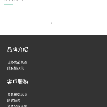
油鍋中測試。✓若下鍋沒沉到底，立刻浮起來，表示油溫夠
了。✓如果麵團塊等了2、3秒才浮起來，那油溫還不夠要再等
一下。✓若一下鍋都浮在表面，且瞬間產生大量油泡，顏色立
刻變
品牌介紹
佳格食品集團
隱私權政策
客戶服務
會員權益說明
購買須知
發票登錄活動