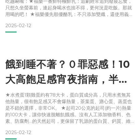
吃越唰嘴：★福樂一番鮮特極鮮乳：追劇經常追到廢寢忘食，
只想久坐螢幕前，連起身喝水也捨不得，更何況是吃飯。那就
用喝的吧！ ★福樂優先順優酪乳：不只添加雙纖，還使用義大
利專利菌株synbio100，雙纖可促進腸道蠕動、增加飽足感，
2025-02-12
有助維持消化道機能！ ★桂格奇亞籽麥片：奇亞籽大家知道
吧！它的營養很多元，其中膳食纖維能幫助腸道蠕動、特殊的
吸水性能同時增加飽足感。桂格用特殊雙鼓滾壓製程技術，把
奇亞
餓到睡不著？０罪惡感！10
大高飽足感宵夜指南，半夜
超適合！
★水煮蛋1顆雞蛋約有78大卡，蛋白質成分高，只用水煮無其
他熱量，很有飽足感又不會爆熱量，茶葉蛋、溏心蛋、蒸蛋也
是不錯的選擇，非常OK。 ★起司20公克的起司(約一片)熱量
約100大卡，讓你快速脫離飢餓感。沒有人工添加物香料、色
素、防腐劑…的天然起司，更保留了乳源的蛋白質、鈣質、維
生素等營養。 ★牛奶燕麥片看似是早餐的組合，晚上吃也適
2025-02-12
合！我們常聽到「睡前喝溫牛奶有助入眠」，是因為牛奶含有