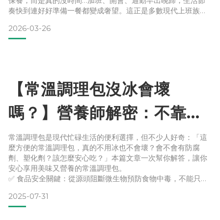
保養，而是真的沒時間…加班、開會、通勤早出晚歸，生活節
奏快到連好好準備一餐都變成奢望。這正是多數現代上班族忙
碌的日常寫照——「沒時間慢慢補」。這時候，甚麼樣的營養
2026-03-26
效率補給，會比一味補食物來得更重要呢? 首先要有鞏固在生
理機能的基礎，上班族「紅潤清單」：(上班族如何吃出好氣
色?) (1) 每餐都要有「優質蛋白質」：無論是雞肉、魚片
【常溫調理包沒冰會壞
嗎？】營養師解密：不靠防
腐劑的安心保存關鍵
常溫調理包是現代忙碌生活的便利選擇，但不少人好奇：「這
麼方便的常溫調理包，真的不用冰也不會壞？會不會有防腐
劑、塑化劑？該怎麼安心吃？」本篇文章一次幫你解答，讓你
安心享用美味又營養的常溫調理包。
✅ 食品安全關鍵：從源頭阻斷微生物預防食物中毒，不能只看
「有沒有發霉、味道有沒有臭酸」，而是從源頭杜絕微生物生
2025-07-31
長與毒素產生。需特別留意是「肉毒桿菌（Clostridium
botulinum）」，這是一種在厭氧、低酸、高水活性環境中繁
殖的芽孢型菌，會產生神經性毒素，極具風險。