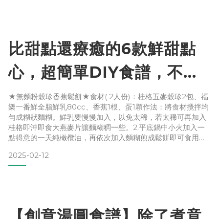
色胺酸，可促進褪黑激素分泌幫助睡眠。加入有膳食纖維等營
養的燕麥，飽足感很夠，記得半杯就好哦！ ★莓果藍莓、蔓越
莓
比甜點還療癒的6款鮮甜點
心，超簡單DIY食譜，不忌
口更加安心吃！
★無麵粉穀珍香蕉鬆餅★食材( 2人份)：桂格五麥穀珍2包、福
樂一番鮮全脂鮮乳80cc、香蕉1根、蛋1顆作法：將食材攪拌均
勻成糊狀麵糊。鮮乳要慢慢加入，以免太稀，若太稀可再加入
桂格即沖即食大燕麥片讓麵糊稠一些。2.平底鍋中小火加入一
點得意的一天純橄欖油，再依次加入麵糊煎成鬆餅即可食用。
★優酪麥片紫薯蛋糕★食材：地瓜或紫地瓜、桂格奇亞籽麥
2025-02-12
片、福樂頂級鮮奶優酪，份量隨意作法：先將地瓜蒸熟後打成
泥，接著加入桂格奇亞籽麥片，攪拌均勻後，用圓形碗當模型
將薯泥塑型，倒扣在盤子上，形成蛋糕體。淋上福樂頂級鮮
【創意湯圓食譜】除了煮竟