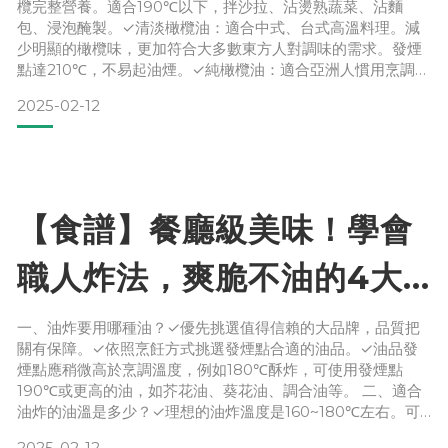
欖完整營養。適合190℃以下，拌沙拉、沾燙熟蔬菜、沾麵
鮮美！
包、浸泡醃製。✓清淡橄欖油：適合中式、台式高溫料理。減
少明顯的橄欖味，更加符合大多數東方人對調味的需求。發煙
點達210℃，不易起油煙。✓純橄欖油：適合亞洲人慣用烹調方
式。發煙點210℃左右。涼拌、煎煮炒炸都合適，能夠保留食
2025-02-12
材營養健康，將多樣食材融合得恰到好處。✓葡萄籽油：提供
葡萄籽豐富的營養元素，如花青素和人體無法自行合成的亞麻
油酸，油質安定，發煙點200℃，可廣泛用於高溫的西式烹調
料理方
【食譜】餐廳級美味！學會
職人炸法，爽脆不油的4大
重點＋3款美味炸物食譜！
一、油炸要用哪種油？✓優先挑選值得信賴的大品牌，品質把
關有保障。✓依照烹飪方式挑選發煙點合適的油品。✓油品發
煙點應稍微高於烹調溫度，例如180℃酥炸，可使用發煙點
190℃或更高的油，如芥花油、葵花油、調合油等。 二、適合
油炸的油溫是多少？✓理想的油炸溫度是160~180℃左右。可
以選購油溫計來測量，或是以一小塊沾裹食材的麵粉團塊丟入
2025-02-12