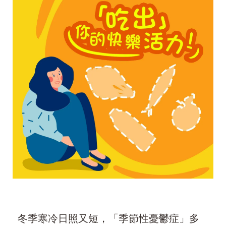
冬季寒冷日照又短，「季節性憂鬱症」多