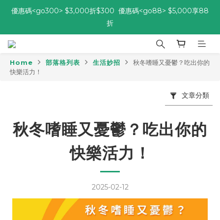
優惠碼<go300> $3,000折$300  優惠碼<go88> $5,000享88
優惠碼<go300> $3,000折$300  優惠碼<go88> $5,000享88
折
折
[自由配每期都85折!] 免綁約! 選擇多、任搭任選，立即了解活動>>
Home
部落格列表
生活妙招
秋冬嗜睡又憂鬱？吃出你的
快樂活力！
優惠碼<go300> $3,000折$300  優惠碼<go88> $5,000享88
折
文章分類
秋冬嗜睡又憂鬱？吃出你的
快樂活力！
2025-02-12