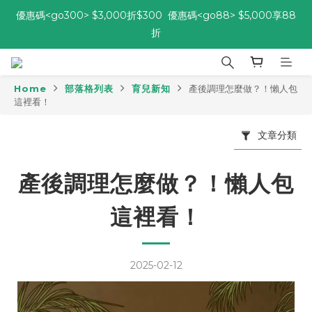
優惠碼<go300> $3,000折$300  優惠碼<go88> $5,000享88
優惠碼<go300> $3,000折$300  優惠碼<go88> $5,000享88
折
折
[自由配每期都85折!] 免綁約! 選擇多、任搭任選，立即了解活動>>
Home
部落格列表
育兒新知
產後調理怎麼做？！懶人包
這裡看！
優惠碼<go300> $3,000折$300  優惠碼<go88> $5,000享88
折
文章分類
產後調理怎麼做？！懶人包
這裡看！
2025-02-12