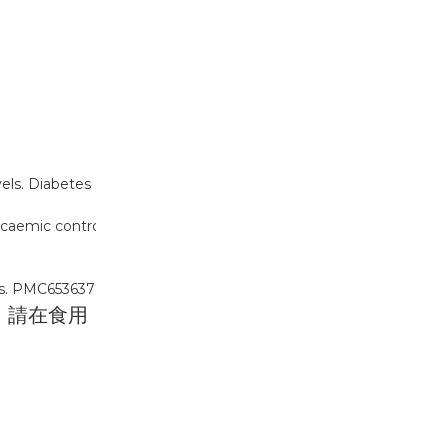
vels. Diabetes
ycaemic control
les. PMC6536377.
，請在食用