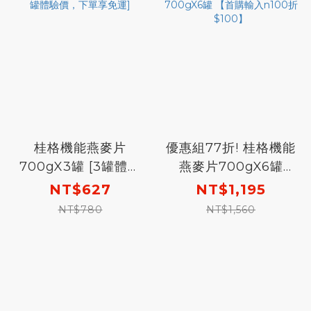
桂格機能燕麥片
優惠組77折! 桂格機能
700gX3罐 [3罐體驗
燕麥片700gX6罐
價，下單享免運]
【首購輸入n100折
NT$627
NT$1,195
$100】
NT$780
NT$1,560