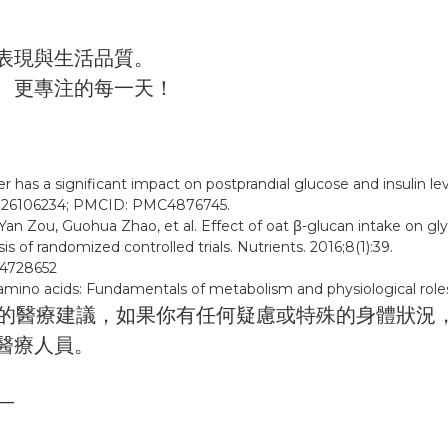
表現與生活品質。
、更專注的每一天！
 has a significant impact on postprandial glucose and insulin le
D: 26106234; PMCID: PMC4876745.
Yan Zou, Guohua Zhao, et al. Effect of oat β-glucan intake on gl
sis of randomized controlled trials. Nutrients. 2016;8(1):39.
C4728652
in amino acids: Fundamentals of metabolism and physiological ro
業的醫療建議，如果你有任何疑慮或特殊的身體狀況
醫療人員。
__