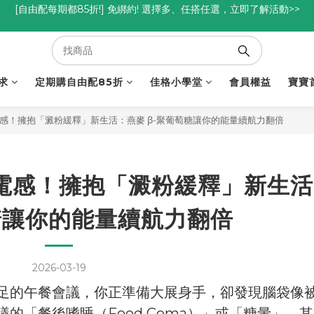
優惠碼<go300> $3,000折$300  優惠碼<go88> $5,000享88折
優惠碼<go300> $3,000折$300  優惠碼<go88> $5,000享88折
[自由配每期都85折!] 免綁約! 選擇多、任搭任選，立即了解活動>>
優惠碼<go300> $3,000折$300  優惠碼<go88> $5,000享88折
求
定期購自由配85折
佳格小學堂
會員權益
寶寶
感！擁抱「澱粉緩釋」新生活：燕麥 β-聚葡萄糖讓你的能量續航力翻倍
電感！擁抱「澱粉緩釋」新生活
糖讓你的能量續航力翻倍
2026-03-19
足的午餐會議，你正準備大展身手，卻發現腦袋像
的「餐後嗜睡（Food Coma）」或「糖暈」，