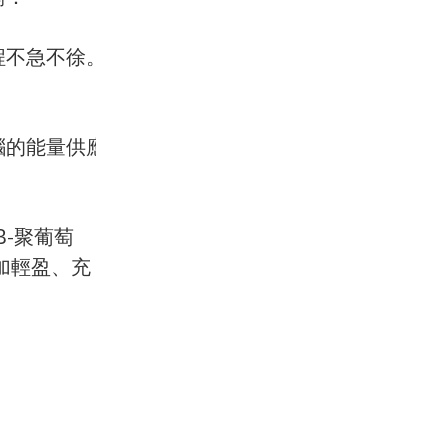
程不急不徐。
腦的能量供應
 β-聚葡萄
加輕盈、充