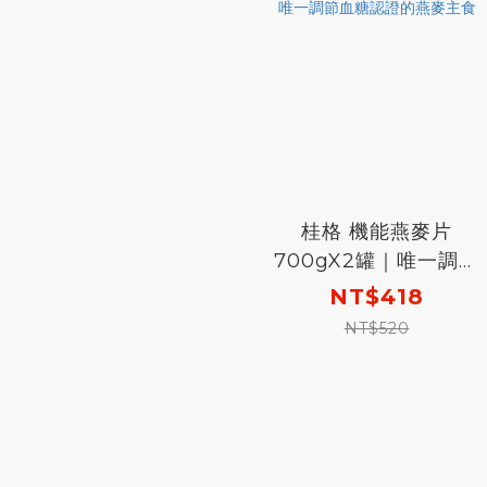
桂格 機能燕麥片
700gX2罐｜唯一調節
血糖認證的燕麥主食
NT$418
NT$520