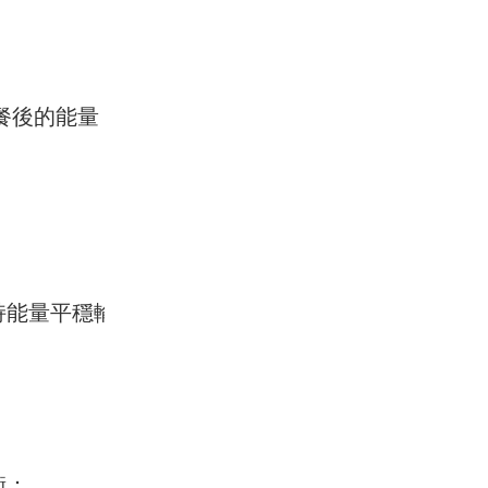
節餐後的能量
持能量平穩輸
衡：