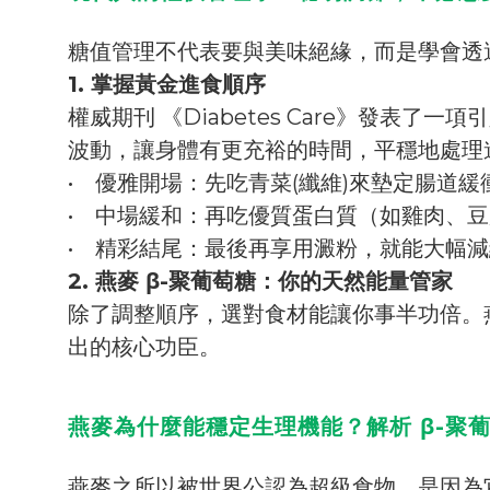
糖值管理不代表要與美味絕緣，而是學會透
1. 掌握黃金進食順序
權威期刊 《Diabetes Care》發表
波動，讓身體有更充裕的時間，平穩地處理
• 優雅開場：先吃青菜(纖維)來墊定腸道緩
• 中場緩和：再吃優質蛋白質（如雞肉、
• 精彩結尾：最後再享用澱粉，就能大幅
2. 燕麥 β-聚葡萄糖：你的天然能量管家
除了調整順序，選對食材能讓你事半功倍。
出的核心功臣。
燕麥為什麼能穩定生理機能？解析 β-聚
燕麥之所以被世界公認為超級食物，是因為