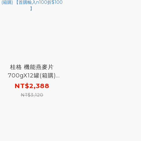
桂格 機能燕麥片
700gX12罐(箱購)
【首購輸入n100折
NT$2,388
$100 】
NT$3,120