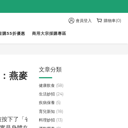
會員登入
購物車(0)
首購55折優惠
商用大宗採購專區
文章分類
：燕麥
健康飲食
(58)
生活妙招
(24)
疾病保養
(5)
育兒新知
(18)
被按下了「省
料理妙招
(13)
其實是身體在