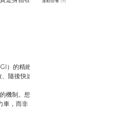
運動營養
(9)
GI）的精緻
放、隨後快速
清醒的機制。想
力車，而非