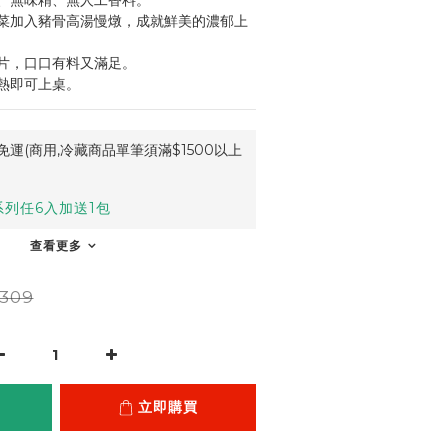
、無味精、無人工香料。
菜加入豬骨高湯慢燉，成就鮮美的濃郁上
片，口口有料又滿足。
熱即可上桌。
運(商用,冷藏商品單筆須滿$1500以上
列任6入加送1包
查看更多
309
立即購買