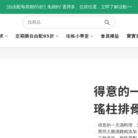
[自由配每期都85折!] 免綁約! 選擇多、任搭任選，立即了解活動>>
優惠碼<go300> $3,000折$300  優惠碼<go88> $5,000享88折
優惠碼<go300> $3,000折$300  優惠碼<go88> $5,000享88折
求
定期購自由配85折
佳格小學堂
會員權益
寶寶
得意的
瑤柱排骨
．得意的一天滴料理，
．黑羽土雞滴雞精添加