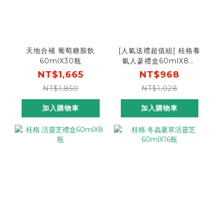
天地合補 葡萄糖胺飲
[人氣送禮超值組] 桂格養
60mlX30瓶
氣人蔘禮盒60mlX8瓶
+活靈芝禮盒60mlX8瓶
NT$1,665
NT$968
NT$1,850
NT$1,028
加入購物車
加入購物車