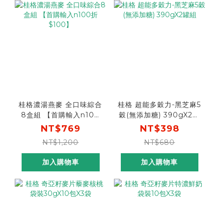
桂格濃湯燕麥 全口味綜合
桂格 超能多穀力-黑芝麻5
8盒組 【首購輸入n100
穀(無添加糖) 390gX2罐
折$100】
組
NT$769
NT$398
NT$1,200
NT$680
加入購物車
加入購物車