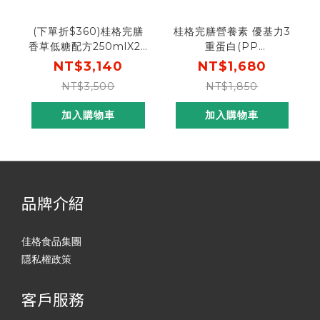
(下單折$360)桂格完膳
桂格完膳營養素 優基力3
香草低糖配方250mlX24
重蛋白(PP
罐X2盒[輸入go300，折
瓶)237mlX24瓶
NT$3,140
NT$1,680
後$2780]
NT$3,500
NT$1,850
加入購物車
加入購物車
品牌介紹
佳格食品集團
隱私權政策
客戶服務