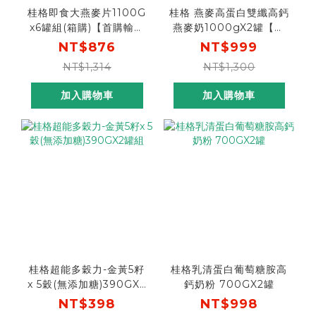
桂格即食大燕麥片1100G
桂格 燕麥高蛋白雙纖高鈣
x6罐組(箱購)【首購輸入
燕麥奶1000gX2罐【首
n100折$100 】
購輸入n100折$100】
NT$876
NT$999
NT$1,314
NT$1,300
加入購物車
加入購物車
桂格超能多穀力-金黃5籽
桂格乳清蛋白葡萄糖胺高
x 5穀(無添加糖)390GX2
鈣奶粉 700GX2罐
罐組
NT$398
NT$998