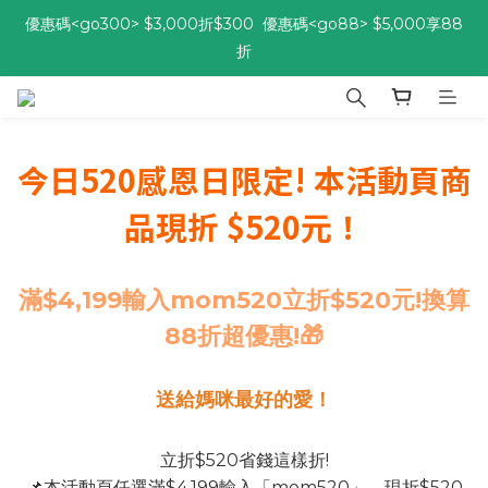
折
優惠碼<go300> $3,000折$300  優惠碼<go88> $5,000享88
折
[自由配每期都85折!] 免綁約! 選擇多、任搭任選，立即了解活動>>
優惠碼<go300> $3,000折$300  優惠碼<go88> $5,000享88
折
今日520感恩日限定! 本活動頁商
品現折 $520元！
滿$4,199輸入mom520立折$520元!換算
88折超優惠!🎁
送給媽咪最好的愛！
立折$520省錢這樣折!
📌本活動頁任選滿$4,199輸入「mom520」，現折$520