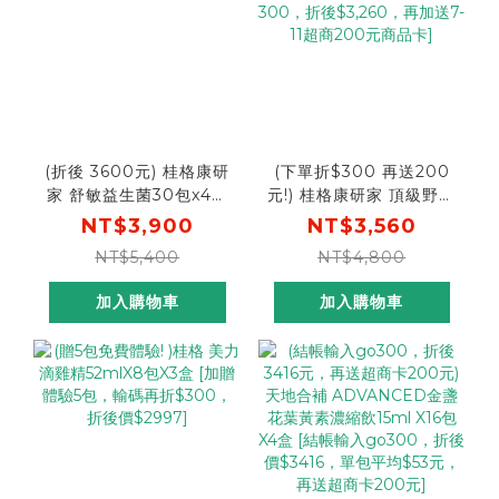
(折後 3600元) 桂格康研
(下單折$300 再送200
家 舒敏益生菌30包x4盒
元!) 桂格康研家 頂級野生
[結帳輸入go300，折後
魚油膠囊60粒x4盒 [輸碼
NT$3,900
NT$3,560
價$3600]
go300折300，折後
NT$5,400
NT$4,800
$3,260，再加送7-11超
商200元商品卡]
加入購物車
加入購物車