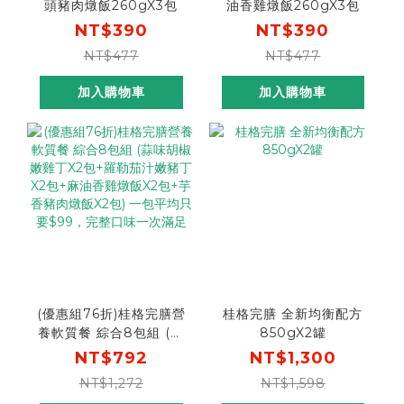
頭豬肉燉飯260gX3包
油香雞燉飯260gX3包
NT$390
NT$390
NT$477
NT$477
加入購物車
加入購物車
(優惠組76折)桂格完膳營
桂格完膳 全新均衡配方
養軟質餐 綜合8包組 (蒜
850gX2罐
味胡椒嫩雞丁X2包+羅勒
NT$792
NT$1,300
茄汁嫩豬丁X2包+麻油香
NT$1,272
NT$1,598
雞燉飯X2包+芋香豬肉燉