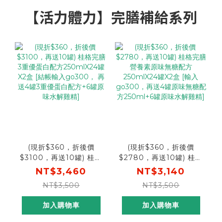
【活力體力】完膳補給系列
(現折$360，折後價
(現折$360，折後價
$3100，再送10罐) 桂格
$2780，再送10罐) 桂格
完膳 3重優蛋白配方
完膳 營養素原味無糖配方
NT$3,460
NT$3,140
250mlX24罐X2盒 [結帳
250mlX24罐X2盒 [輸入
NT$3,500
NT$3,500
輸入go300， 再送4罐3
go300，再送4罐原味無
重優蛋白配方+6罐原味水
糖配方250ml+6罐原味
加入購物車
加入購物車
解雞精]
水解雞精]