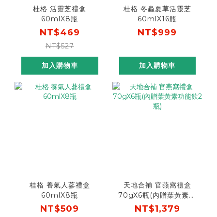
桂格 活靈芝禮盒
桂格 冬蟲夏草活靈芝
60mlX8瓶
60mlX16瓶
NT$469
NT$999
NT$527
加入購物車
加入購物車
桂格 養氣人蔘禮盒
天地合補 官燕窩禮盒
60mlX8瓶
70gX6瓶(內贈葉黃素功
能飲2瓶)
NT$509
NT$1,379