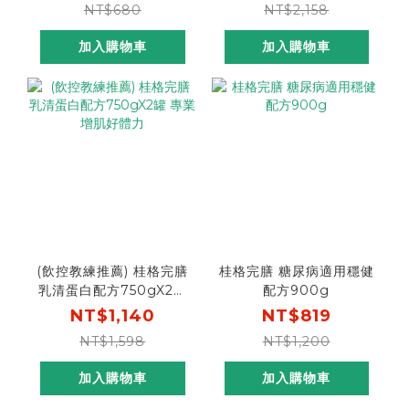
NT$680
NT$2,158
加入購物車
加入購物車
(飲控教練推薦) 桂格完膳
桂格完膳 糖尿病適用穩健
乳清蛋白配方750gX2罐
配方900g
專業增肌好體力
NT$1,140
NT$819
NT$1,598
NT$1,200
加入購物車
加入購物車