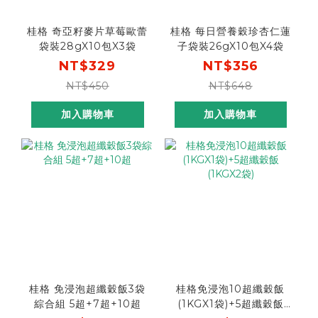
桂格 奇亞籽麥片草莓歐蕾
桂格 每日營養穀珍杏仁蓮
袋裝28gX10包X3袋
子袋裝26gX10包X4袋
NT$329
NT$356
NT$450
NT$648
加入購物車
加入購物車
桂格 免浸泡超纖穀飯3袋
桂格免浸泡10超纖穀飯
綜合組 5超+7超+10超
(1KGX1袋)+5超纖穀飯