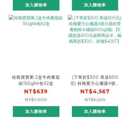
飯X2包) 一包平均只要
加入購物車
加入購物車
$99，完整口味一次滿足
桂格寶寶粥 2盒牛肉番茄
(下單折$300 再送600
組150gX4包X2盒
元) 桂格愛力心優護4號小
朋友營養奶粉６罐組
NT$639
NT$4,567
800g(箱) 【6罐組送
NT$1,000
NT$5,520
600元超商商品卡，輸碼
再折$300，折後
加入購物車
加入購物車
$4267】