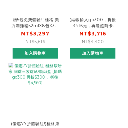
(贈5包免費體驗! )桂格 美
(結帳輸入go300，折後
力滴雞精52mlX8包X3盒
3416元，再送超商卡
[加贈體驗5包，輸碼再折
200元) 天地合補
NT$3,297
NT$3,716
$300， 折後價$2997]
ADVANCED金盞花葉黃
NT$5,616
NT$4,400
素濃縮飲15ml X16包X4
盒 [結帳輸入go300，折
加入購物車
加入購物車
後價$3416，單包平均
$53元，再送超商卡200
元]
(優惠77折體驗組!)桂格康