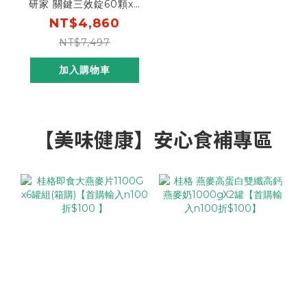
研家 關鍵三效錠60顆x3
盒 [輸碼go300 再折
NT$4,860
$300， 折後$4,560]
NT$7,497
加入購物車
【美味健康】安心食補專區