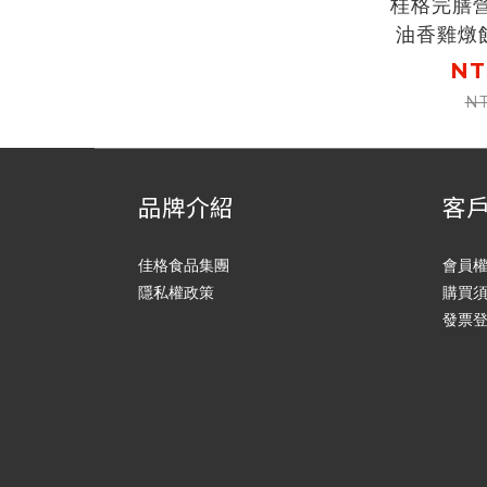
桂格完膳
油香雞燉飯
NT
NT
品牌介紹
客
佳格食品集團
會員
隱私權政策
購買
發票