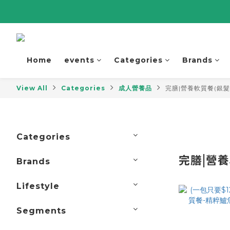
Home
events
Categories
Brands
View All
Categories
成人營養品
完膳|營養軟質餐(銀髮
Categories
完膳|營養
Brands
Lifestyle
Segments