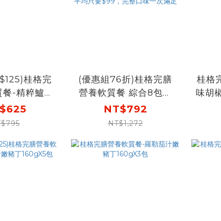
$125)桂格完
(優惠組76折)桂格完膳
桂格
質餐-精粹鱸魚
營養軟質餐 綜合8包組
味胡椒
60gX5包
(蒜味胡椒嫩雞丁X2包
$625
NT$792
+羅勒茄汁嫩豬丁X2包
$795
NT$1,272
+麻油香雞燉飯X2包+芋
香豬肉燉飯X2包) 一包
平均只要$99，完整口
味一次滿足