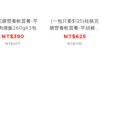
完膳營養軟質餐-芋
(一包只要$125)桂格完
肉燉飯260gX3包
膳營養軟質餐-芋頭豬肉
燉飯260gX5包
NT$390
NT$625
NT$477
NT$795