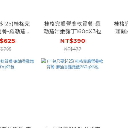
$125)桂格完
桂格完膳營養軟質餐-羅
桂格
質餐-羅勒茄汁
勒茄汁嫩豬丁160gX3包
頭豬
60gX5包
$625
NT$390
$795
NT$477