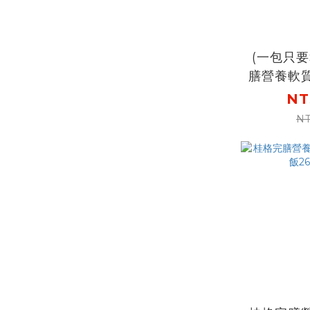
(一包只要
膳營養軟
嫩豬丁1
NT
NT