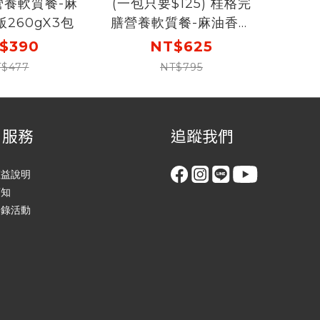
營養軟質餐-麻
(一包只要$125) 桂格完
260gX3包
膳營養軟質餐-麻油香雞
燉飯260gX5包
$390
NT$625
$477
NT$795
戶服務
追蹤我們
權益說明
須知
登錄活動