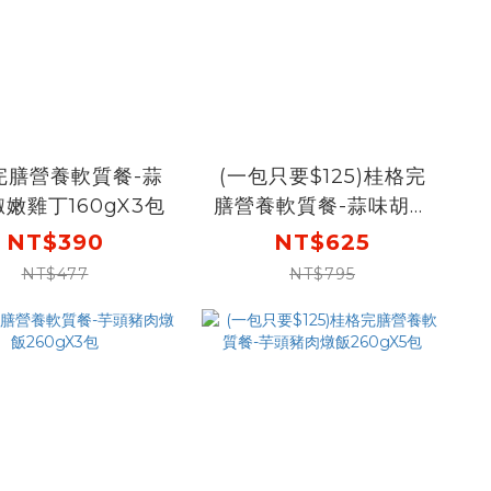
完膳營養軟質餐-蒜
(一包只要$125)桂格完
嫩雞丁160gX3包
膳營養軟質餐-蒜味胡椒
嫩雞丁160gX5包
NT$390
NT$625
NT$477
NT$795