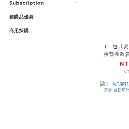
Subscription
箱購品優惠
商用採購
(一包只要
膳營養軟
燉飯2
NT
NT