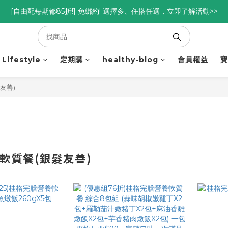
優惠碼<go300> $3,000折$300  優惠碼<go88> $5,000享88折
[自由配每期都85折!] 免綁約! 選擇多、任搭任選，立即了解活動>>
優惠碼<go300> $3,000折$300  優惠碼<go88> $5,000享88折
Lifestyle
定期購
healthy-blog
會員權益
寶
友善)
軟質餐(銀髮友善)