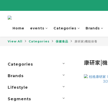
Home
events
Categories
Brands
View All
Categories
保健食品
康研家|機能保養
康研家|
Categories
Brands
Lifestyle
Segments