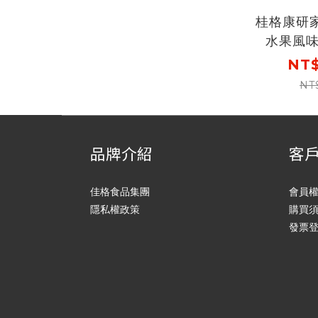
桂格康研
水果風味
NT$
NT
品牌介紹
客
佳格食品集團
會員
隱私權政策
購買
發票