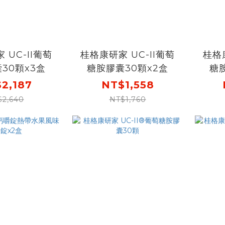
 UC-II葡萄
桂格康研家 UC-II葡萄
桂格康
30顆x3盒
糖胺膠囊30顆x2盒
糖
2,187
NT$1,558
$2,640
NT$1,760