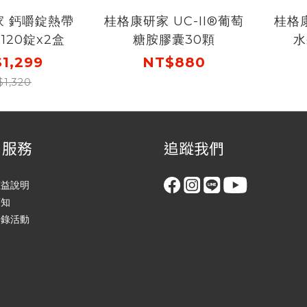
家 鈣嚼錠熱帶
桂格康研家 UC-II®葡萄
桂格
120錠x2盒
糖胺膠囊30顆
水
1,299
NT$880
$1,320
戶服務
追蹤我們
權益說明
須知
登錄活動