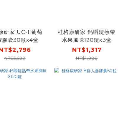
研家 UC-II葡萄
桂格康研家 鈣嚼錠熱帶
胺膠囊30顆x4盒
水果風味120錠x3盒
NT$2,796
NT$1,317
NT$3,520
NT$1,980