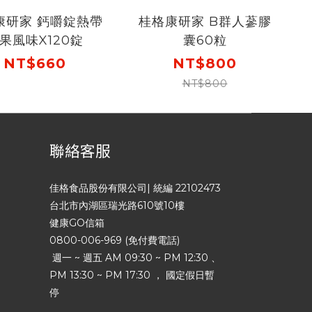
康研家 鈣嚼錠熱帶
桂格康研家 B群人蔘膠
果風味X120錠
囊60粒
NT$660
NT$800
NT$800
聯絡客服
佳格食品股份有限公司| 統編 22102473
台北市內湖區瑞光路610號10樓
健康GO信箱
0800-006-969 (免付費電話)
週一 ~ 週五 AM 09:30 ~ PM 12:30 、
PM 13:30 ~ PM 17:30 ， 國定假日暫
停