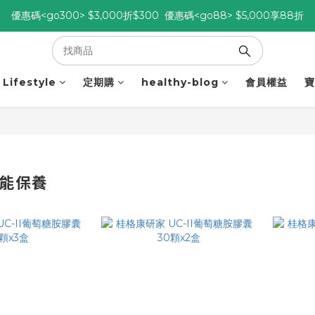
優惠碼<go300> $3,000折$300  優惠碼<go88> $5,000享88折
優惠碼<go300> $3,000折$300  優惠碼<go88> $5,000享88折
[自由配每期都85折!] 免綁約! 選擇多、任搭任選，立即了解活動>>
優惠碼<go300> $3,000折$300  優惠碼<go88> $5,000享88折
Lifestyle
定期購
healthy-blog
會員權益
寶
機能保養