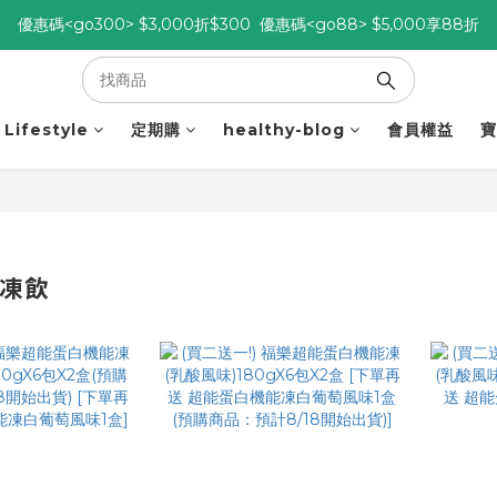
優惠碼<go300> $3,000折$300  優惠碼<go88> $5,000享88折
優惠碼<go300> $3,000折$300  優惠碼<go88> $5,000享88折
[自由配每期都85折!] 免綁約! 選擇多、任搭任選，立即了解活動>>
優惠碼<go300> $3,000折$300  優惠碼<go88> $5,000享88折
Lifestyle
定期購
healthy-blog
會員權益
寶
能凍飲