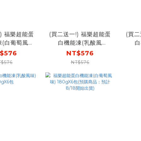
!) 福樂超能蛋
(買二送一!) 福樂超能蛋
(買二
凍(白葡萄風
白機能凍(乳酸風
白
X6包X2盒(預購
味)180gX6包X2盒 [下
味)1
$576
NT$576
8/18開始出
單再送 超能蛋白機能凍
單再
T$576
NT$576
單再送 超能蛋白
白葡萄風味1盒(預購商
葡萄風味1盒]
品：預計8/18開始出
貨)]