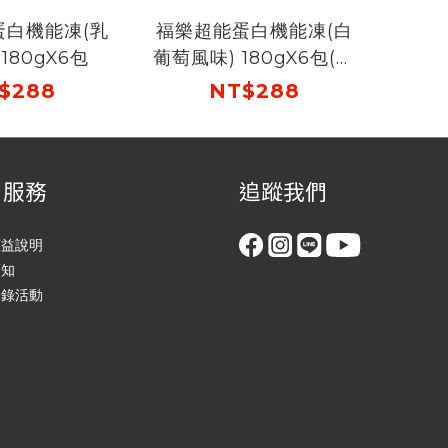
蛋白機能凍(乳
福樂超能蛋白機能凍(白
180gX6包
葡萄風味) 180gX6包(預
購商品：預計8/18開始
$288
NT$288
出貨)
戶服務
追蹤我們
權益說明
須知
登錄活動