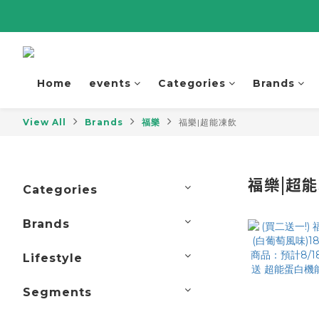
Home
events
Categories
Brands
View All
Brands
福樂
福樂|超能凍飲
福樂|超
Categories
Brands
Lifestyle
Segments