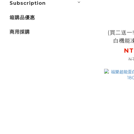
Subscription
箱購品優惠
商用採購
(買二送一
白機能
味)180g
NT
商品：預計
N
貨) [下
機能凍白