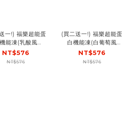
送一!) 福樂超能蛋
(買二送一!) 福樂超能蛋
機能凍(乳酸風
白機能凍(白葡萄風
80gX6包X2盒 [下
味)180gX6包X2盒(預購
NT$576
NT$576
送 超能蛋白機能凍
商品：預計8/18開始出
NT$576
NT$576
乳酸風味1盒]
貨) [下單再送 超能蛋白
機能凍乳酸風味1盒]